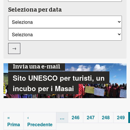
Seleziona per data
→
Invia una e-mail
Sito UNESCO per turisti, un
incubo per i Masai
«
‹
…
246
247
248
249
Prima
Precedente