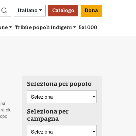
Italiano
Catalogo
Dona
ione
Tribù e popoli indigeni
5x1000
Seleziona per popolo
rsi
arà più
Seleziona per
dopo
campagna