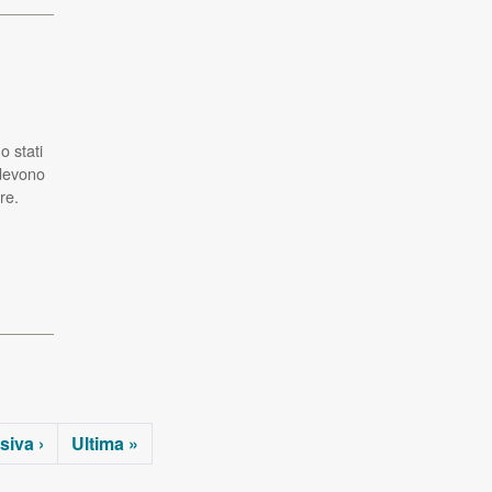
o stati
 devono
re.
iva ›
Ultima »