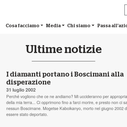
Cosa facciamo
Media
Chi siamo
Passa all'az
Ultime notizie
I diamanti portano i Boscimani alla
disperazione
31 luglio 2002
Perché vogliono che ce ne andiamo? Mi uccideranno per appropria
della mia terra... Ci opprimono fino a farci morire, e presto non ci s
nessun Boscimane. Mogetse Kaboikanyo, morto nel giugno 2002 
essere stato deportato.