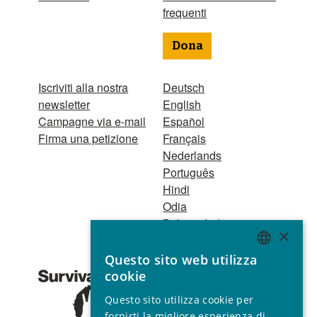
frequenti
Dona
Iscriviti alla nostra
Deutsch
newsletter
English
Campagne via e-mail
Español
Firma una petizione
Français
Nederlands
Português
Hindi
Odia
Bahasa Indonesia
×
Questo sito web utilizza
Registro Persone
ENGLISH
cookie
Giuridiche
GERMAN
1521 Registered
Questo sito utilizza cookie per
charity no. 267444 ©
SPANISH
fornirti la migliore esperienza di