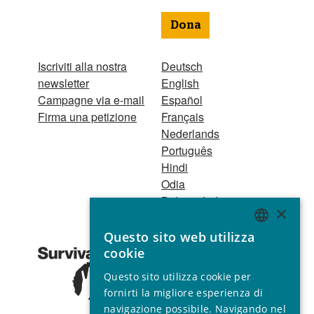
Dona
Iscriviti alla nostra
Deutsch
newsletter
English
Campagne via e-mail
Español
Firma una petizione
Français
Nederlands
Português
Hindi
Odia
Bahasa Indonesia
×
Questo sito web utilizza
Registro Persone
ENGLISH
cookie
Giuridiche
GERMAN
1521 Registered
Questo sito utilizza cookie per
charity no. 267444 ©
SPANISH
fornirti la migliore esperienza di
2001 - 2026
navigazione possibile. Navigando nel
FRENCH