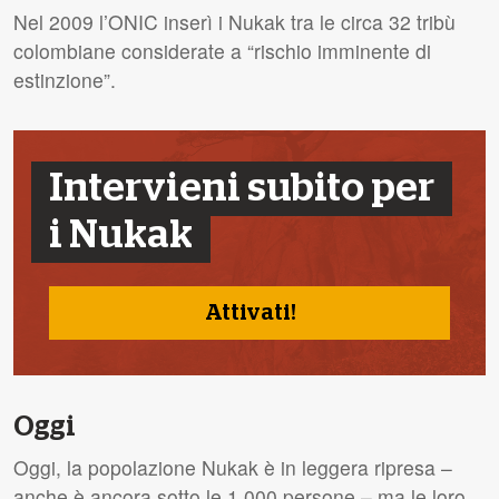
Nel 2009 l’ONIC inserì i Nukak tra le circa 32 tribù
colombiane considerate a “rischio imminente di
estinzione”.
Intervieni subito per
i Nukak
Attivati!
Oggi
Oggi, la popolazione Nukak è in leggera ripresa –
anche è ancora sotto le 1.000 persone – ma le loro