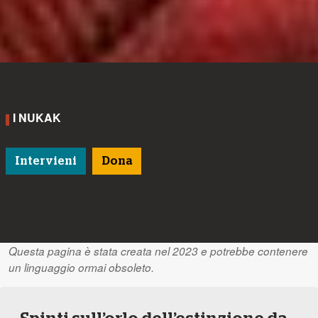
I NUKAK
Intervieni
Dona
Questa pagina è stata creata nel 2023 e potrebbe contenere
un linguaggio ormai obsoleto.