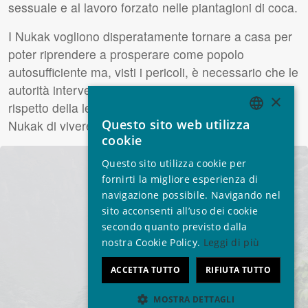
sessuale e al lavoro forzato nelle piantagioni di coca.
I Nukak vogliono disperatamente tornare a casa per
poter riprendere a prosperare come popolo
autosufficiente ma, visti i pericoli, è necessario che le
autorità intervengano con urgenza per garantire il
×
rispetto della legge colombiana e permettere così ai
Questo sito web utilizza
Nukak di vivere in sicurezza nella loro terra.
ENGLISH
cookie
GERMAN
Questo sito utilizza cookie per
SPANISH
fornirti la migliore esperienza di
navigazione possibile. Navigando nel
FRENCH
sito acconsenti all’uso dei cookie
ITALIAN
secondo quanto previsto dalla
nostra Cookie Policy.
Leggi di più
PORTUGUESE
ACCETTA TUTTO
RIFIUTA TUTTO
MOSTRA DETTAGLI