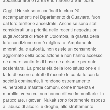
abbandonarono l’area e tornarono a San Jose.
Oggi, i Nukak sono confinati in circa 20
accampamenti nel Dipartimento di Guaviare, fuori
dal loro territorio ancestrale. Anche se sono stati
considerati una priorità nelle recenti negoziazioni
sugli Accordi di Pace in Colombia, la gravità della
loro condizione non è migliorata. Ampiamente
ignorati dalle autorità, non esiste un censimento
aggiornato della popolazione e non hanno accesso
né a cure sanitarie di base né a risorse per auto-
sostentarsi. La precarietà della loro situazione e il
fatto di essere entrati di recente in contatto con la
società dominante, li rendono estremamente
vulnerabili a malattie comuni, come influenza e
morbillo, verso cui non hanno difese immunitarie. In
particolare, i giovani Nukak sono fortemente esposti
all’abuso di alcolici e droghe, allo sfruttamento