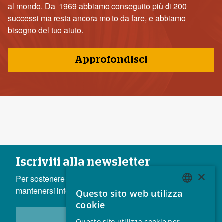
al mondo. Dal 1969 abbiamo conseguito più di 200
successi ma resta ancora molto da fare, e abbiamo
bisogno del tuo aiuto.
Approfondisci
Iscriviti alla newsletter
×
Per sostenere i diritti dei popoli indigeni è cruciale
mantenersi informati.
Questo sito web utilizza
ENGLISH
cookie
GERMAN
Questo sito utilizza cookie per