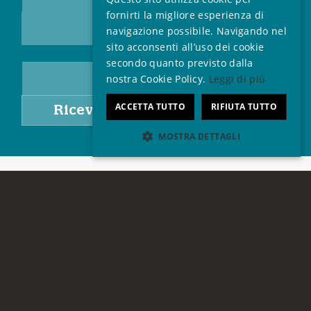
SPANISH
fornirti la migliore esperienza di
navigazione possibile. Navigando nel
FRENCH
sito acconsenti all’uso dei cookie
ITALIAN
secondo quanto previsto dalla
nostra Cookie Policy.
Leggi di più
PORTUGUESE
ACCETTA TUTTO
RIFIUTA TUTTO
MOSTRA DETTAGLI
Strettamente necessari
Performance
Targeting
Funzionalità
I cookie strettamente necessari consentono le
funzionalità principali del sito web come
l'accesso dell'utente e la gestione dell'account.
Il sito web non può essere utilizzato
correttamente senza i cookie strettamente
necessari.
Nome
Fornitore / Dominio