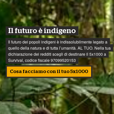
Il futuro è indigeno
Il futuro dei popoli indigeni è indissolubilmente legato a
quello della natura e di tutta l’umanità. AL TUO. Nella tua
dichiarazione dei redditi scegli di destinare il 5x1000 a
Survival, codice fiscale 97099520153
Il Territorio Kawahiva di Rio Pardo è stato delimitato
fisicamente sul terreno, manca solo la firma del
Cosa facciamo con il tuo 5x1000
Presidente Lula
Continua la lettura