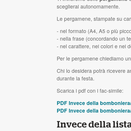
sceglierai autonomamente.
Le pergamene, stampate su cart
- nel formato (A4, A5 o più picco
- nella frase (concordando un te
- nel carattere, nei colori e nei de
Per le pergamene chiediamo una 
Chi lo desidera potrà ricevere an
durante la festa.
Scarica i pdf con i fac-simile:
PDF
Invece della bomboniera
PDF
Invece della bomboniera/
Invece della list