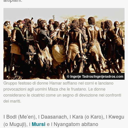
© Ingetje Tadros/ingetjetadros.com
Gruppo festoso di donne Hamar soffiano nei corni e lanciano
provocazioni agli uomini Maza che le frustano. Le donne
considerano le cicatrici come un segno di devozione nei confronti
dei mariti.
I Bodi (Me’en), i Daasanach, i Kara (o Karo), i Kwegu
(o Muguji), i
Mursi
e i Nyangatom abitano