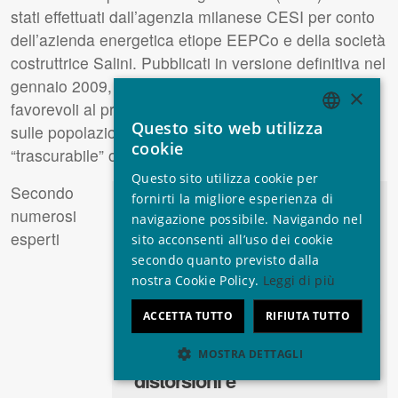
stati effettuati dall’agenzia milanese
CESI
per conto
dell’azienda energetica etiope EEPCo e della società
costruttrice Salini. Pubblicati in versione definitiva nel
gennaio 2009, i suoi risultati sono saldamente
×
favorevoli al progetto, il cui impatto sull’ambiente e
Questo sito web utilizza
sulle popolazioni interessate viene valutato come
ENGLISH
cookie
“trascurabile” o addirittura “positivo”.
GERMAN
Questo sito utilizza cookie per
Secondo
SPANISH
fornirti la migliore esperienza di
Le analisi [del
CESI
] si
numerosi
‘
navigazione possibile. Navigando nel
FRENCH
basano su una serie di
esperti
sito acconsenti all’uso dei cookie
ITALIAN
false premesse e sono
secondo quanto previsto dalla
nostra Cookie Policy.
Leggi di più
PORTUGUESE
ulteriormente
’
compromesse da
ACCETTA TUTTO
RIFIUTA TUTTO
massicce omissioni,
MOSTRA DETTAGLI
distorsioni e