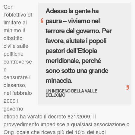
Con
Adesso la gente ha
l’obiettivo di
‘
paura – viviamo nel
limitare al
terrore del governo. Per
minimo il
dibattito
favore, aiutate i popoli
civile sulle
pastori dell’Etiopia
politiche
meridionale, perché
controverse
e
sono sotto una grande
censurare il
minaccia.
’
dissenso,
UN INDIGENO DELLA VALLE
nel febbraio
DELL’OMO
2009 il
governo
etiope ha varato il decreto 621/2009. Il
provvedimento impedisce a qualsiasi associazione o
Ong locale che riceva più del 10% dei suoi