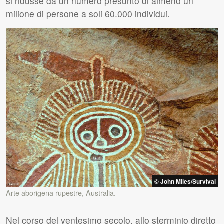
si ridusse da un numero presunto di almeno un
milione di persone a soli 60.000 individui.
© John Miles/Survival
Arte aborigena rupestre, Australia.
Nel corso del ventesimo secolo, allo sterminio diretto