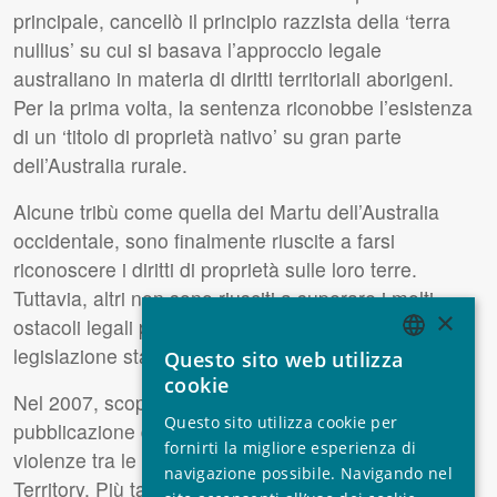
principale, cancellò il principio razzista della ‘terra
nullius’ su cui si basava l’approccio legale
australiano in materia di diritti territoriali aborigeni.
Per la prima volta, la sentenza riconobbe l’esistenza
di un ‘titolo di proprietà nativo’ su gran parte
dell’Australia rurale.
Alcune tribù come quella dei Martu dell’Australia
occidentale, sono finalmente riuscite a farsi
riconoscere i diritti di proprietà sulle loro terre.
Tuttavia, altri non sono riusciti a superare i molti
×
ostacoli legali posti sul loro cammino dalla
legislazione statale.
Questo sito web utilizza
ENGLISH
cookie
Nel 2007, scoppiò uno scandalo a seguito della
GERMAN
Questo sito utilizza cookie per
pubblicazione di un rapporto su abusi sessuali e
SPANISH
fornirti la migliore esperienza di
violenze tra le comunità aborigene del Northern
navigazione possibile. Navigando nel
FRENCH
Territory. Più tardi, nello stesso anno, il governo