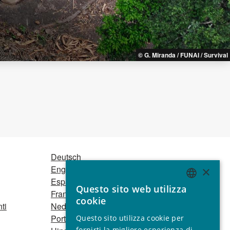
© G. Miranda / FUNAI / Survival
Deutsch
English
×
Español
Questo sito web utilizza
Français
ENGLISH
cookie
ti
Nederlands
GERMAN
Português
Questo sito utilizza cookie per
SPANISH
fornirti la migliore esperienza di