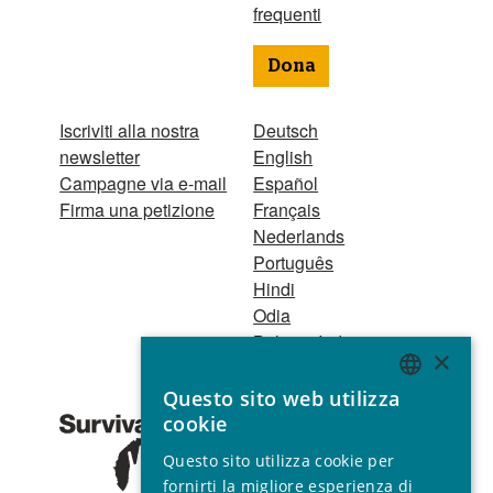
frequenti
Dona
Iscriviti alla nostra
Deutsch
newsletter
English
Campagne via e-mail
Español
Firma una petizione
Français
Nederlands
Português
Hindi
Odia
Bahasa Indonesia
×
Questo sito web utilizza
Registro Persone
ENGLISH
cookie
Giuridiche
GERMAN
1521 Registered
Questo sito utilizza cookie per
charity no. 267444 ©
SPANISH
fornirti la migliore esperienza di