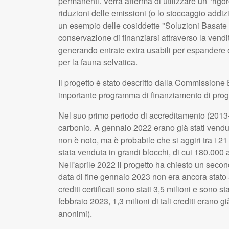
permanenti. Verra afferma di utilizzare un "rigor
riduzioni delle emissioni (o lo stoccaggio addiz
un esempio delle cosiddette "Soluzioni Basate
conservazione di finanziarsi attraverso la vendit
generando entrate extra usabili per espandere e i
per la fauna selvatica.
Il progetto è stato descritto dalla Commissione
importante programma di finanziamento di proget
Nel suo primo periodo di accreditamento (2013-20
carbonio. A gennaio 2022 erano già stati venduti 
non è noto, ma è probabile che si aggiri tra i 21 
stata venduta in grandi blocchi, di cui 180.000
Nell'aprile 2022 il progetto ha chiesto un second
data di fine gennaio 2023 non era ancora stato a
crediti certificati sono stati 3,5 milioni e sono 
febbraio 2023, 1,3 milioni di tali crediti erano g
anonimi).