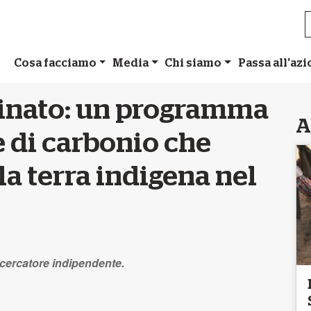
Cosa facciamo
Media
Chi siamo
Passa all'az
inato: un programma
A
 di carbonio che
la terra indigena nel
ricercatore indipendente.