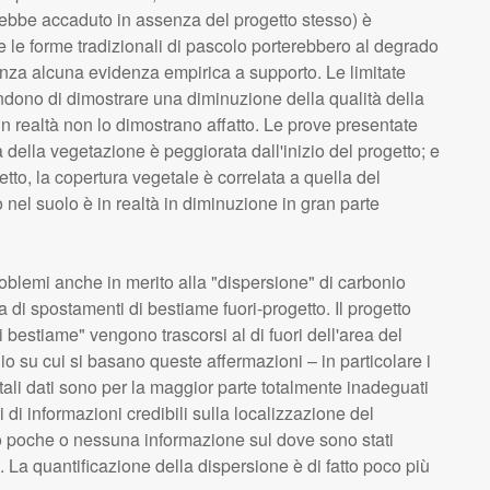
arebbe accaduto in assenza del progetto stesso) è
 le forme tradizionali di pascolo porterebbero al degrado
enza alcuna evidenza empirica a supporto. Le limitate
endono di dimostrare una diminuzione della qualità della
in realtà non lo dimostrano affatto. Le prove presentate
della vegetazione è peggiorata dall'inizio del progetto; e
to, la copertura vegetale è correlata a quella del
 nel suolo è in realtà in diminuzione in gran parte
oblemi anche in merito alla "dispersione" di carbonio
a di spostamenti di bestiame fuori-progetto. Il progetto
i bestiame" vengono trascorsi al di fuori dell'area del
gio su cui si basano queste affermazioni – in particolare i
tali dati sono per la maggior parte totalmente inadeguati
i di informazioni credibili sulla localizzazione del
 poche o nessuna informazione sul dove sono stati
. La quantificazione della dispersione è di fatto poco più