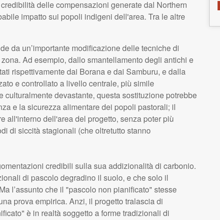
a credibilità delle compensazioni generate dal Northern
ile impatto sui popoli indigeni dell'area. Tra le altre
nde da un’importante modificazione delle tecniche di
la zona. Ad esempio, dallo smantellamento degli antichi e
tati rispettivamente dai Borana e dai Samburu, e dalla
ato e controllato a livello centrale, più simile
e culturalmente devastante, questa sostituzione potrebbe
za e la sicurezza alimentare dei popoli pastorali; il
e all'interno dell'area del progetto, senza poter più
 di siccità stagionali (che oltretutto stanno
gomentazioni credibili sulla sua addizionalità di carbonio.
onali di pascolo degradino il suolo, e che solo il
Ma l’assunto che il "pascolo non pianificato" stesse
a prova empirica. Anzi, il progetto tralascia di
ificato" è in realtà soggetto a forme tradizionali di