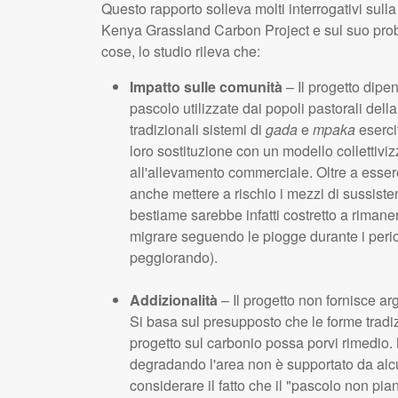
Questo rapporto solleva molti interrogativi sull
Kenya Grassland Carbon Project e sul suo probab
cose, lo studio rileva che:
Impatto sulle comunità
– Il progetto dipe
pascolo utilizzate dai popoli pastorali del
tradizionali sistemi di
gada
e
mpaka
eserci
loro sostituzione con un modello collettivizz
all'allevamento commerciale. Oltre a esser
anche mettere a rischio i mezzi di sussisten
bestiame sarebbe infatti costretto a rimaner
migrare seguendo le piogge durante i periodi
peggiorando).
Addizionalità
– Il progetto non fornisce ar
Si basa sul presupposto che le forme tradizi
progetto sul carbonio possa porvi rimedio. 
degradando l'area non è supportato da alcun
considerare il fatto che il "pascolo non pian