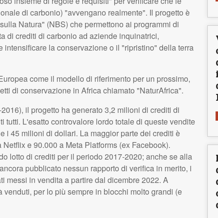
oso insieme di regole e requisiti" per verificare che le
ionale di carbonio) "avvengano realmente". Il progetto è
 sulla Natura" (NBS) che permettono ai programmi di
a di crediti di carbonio ad aziende inquinatrici,
ntensificare la conservazione o il "ripristino" della terra
 Europea come il modello di riferimento per un prossimo,
ti di conservazione in Africa chiamato "NaturAfrica".
16), il progetto ha generato 3,2 milioni di crediti di
tutti. L'esatto controvalore lordo totale di queste vendite
e i 45 milioni di dollari. La maggior parte dei crediti è
 a Netflix e 90.000 a Meta Platforms (ex Facebook).
o lotto di crediti per il periodo 2017-2020; anche se alla
ncora pubblicato nessun rapporto di verifica in merito, i
stati messi in vendita a partire dal dicembre 2022. A
ià venduti, per lo più sempre in blocchi molto grandi (e