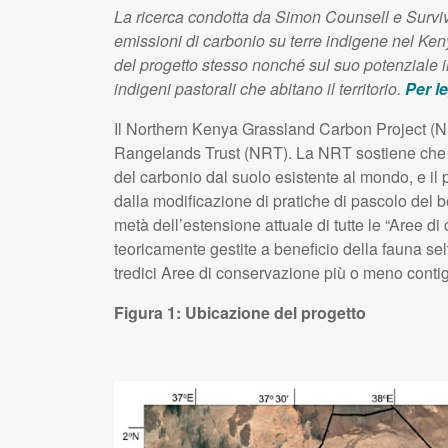
La ricerca condotta da Simon Counsell e Surviv
emissioni di carbonio su terre indigene nel Kenya
del progetto stesso nonché sul suo potenziale im
indigeni pastorali che abitano il territorio.
Per l
Il Northern Kenya Grassland Carbon Project (N
Rangelands Trust (NRT). La NRT sostiene che il 
del carbonio dal suolo esistente al mondo, e il p
dalla modificazione di pratiche di pascolo del be
metà dell’estensione attuale di tutte le “Aree 
teoricamente gestite a beneficio della fauna sel
tredici Aree di conservazione più o meno contig
Figura 1: Ubicazione del progetto