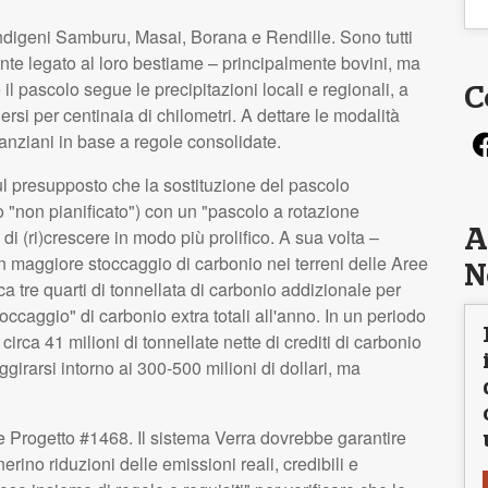
i indigeni Samburu, Masai, Borana e Rendille. Sono tutti
mente legato al loro bestiame – principalmente bovini, ma
 pascolo segue le precipitazioni locali e regionali, a
C
rsi per centinaia di chilometri. A dettare le modalità
 anziani in base a regole consolidate.
ul presupposto che la sostituzione del pascolo
to "non pianificato") con un "pascolo a rotazione
di (ri)crescere in modo più prolifico. A sua volta –
A
un maggiore stoccaggio di carbonio nei terreni delle Aree
N
 tre quarti di tonnellata di carbonio addizionale per
stoccaggio" di carbonio extra totali all'anno. In un periodo
circa 41 milioni di tonnellate nette di crediti di carbonio
 aggirarsi intorno ai 300-500 milioni di dollari, ma
me Progetto #1468. Il sistema Verra dovrebbe garantire
rino riduzioni delle emissioni reali, credibili e