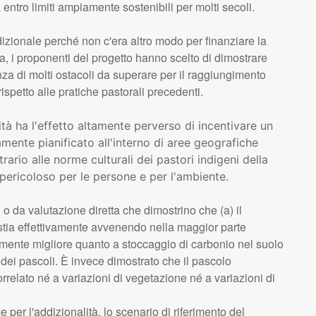
entro limiti ampiamente sostenibili per molti secoli.
dizionale perché non c'era altro modo per finanziare la
a, i proponenti del progetto hanno scelto di dimostrare
nza di molti ostacoli da superare per il raggiungimento
 rispetto alle pratiche pastorali precedenti.
tà ha l'effetto altamente perverso di incentivare un
mente pianificato all'interno di aree geografiche
rario alle norme culturali dei pastori indigeni della
ericoloso per le persone e per l'ambiente.
o da valutazione diretta che dimostrino che (a) il
 stia effettivamente avvenendo nella maggior parte
ivamente migliore quanto a stoccaggio di carbonio nel suolo
 dei pascoli. È invece dimostrato che il pascolo
rrelato né a variazioni di vegetazione né a variazioni di
me per l'addizionalità, lo scenario di riferimento del