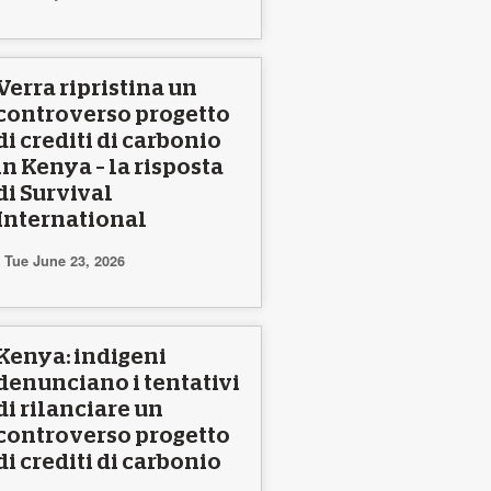
Verra ripristina un
controverso progetto
di crediti di carbonio
in Kenya – la risposta
di Survival
International
Tue June 23, 2026
Kenya: indigeni
denunciano i tentativi
di rilanciare un
controverso progetto
di crediti di carbonio