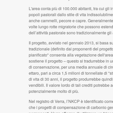
L'area conta più di 100.000 abitanti, tra cui gl
popoli pastorali dallo stile di vita indissolubil
anche cammelli, pecore e capre. Generalmente il
volte lungo rotte migratorie che possono estende
dell’attività pastorale sono tradizionalmente gli
Il progetto, avviato nel gennaio 2013, si basa s
tradizionale (definito dai proponenti del proget
pianificato" consenta alla vegetazione dell'area 
sostiene il progetto – questo si tradurrebbe in 
di conservazione, per una media annuale di circa
ettaro, pari a circa 1,5 milioni di tonnellate di "
di vita di 30 anni, il progetto produrrebbe quindi 
vendibili. Il valore lordo di tali crediti potrebbe
potenzialmente molto di più.
Nel registro di Verra, l’NKCP è identificato co
che i progetti di compensazione di carbonio gene