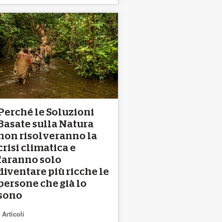
Perché le Soluzioni
Basate sulla Natura
non risolveranno la
crisi climatica e
faranno solo
diventare più ricche le
persone che già lo
sono
Articoli