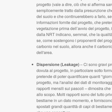
progetto (vale a dire, ciò che si afferma s
semplicemente tratto dalla presunzione che
del suolo e che continuerebbero a farlo, s
informazioni fornite dal progetto, che pret
vegetazione prima dell’avvio del progetto, 
dalla NRT indicano, semmai, che la qualità 
se, come sostengono i proponenti del proget
carbonio nel suolo, allora anche il carbonio
dell'area.
Dispersione (Leakage)
– Ci sono gravi pr
dovuta al progetto, in particolare sotto form
pretende di poter quantificare quanti "giorn
progetto, ma l'analisi dei dati di monitorag
rapporti mensili sui pascoli – dimostra che 
allo scopo. Molti rapporti sono del tutto priv
bestiame in un dato momento, e forniscono
spostati grandi quantità di capi di bestiame