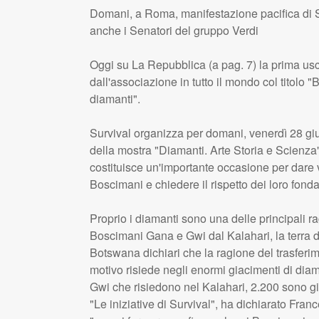
Domani, a Roma, manifestazione pacifica di S
anche i Senatori del gruppo Verdi
Oggi su La Repubblica (a pag. 7) la prima us
dall'associazione in tutto il mondo col titolo 
diamanti".
Survival organizza per domani, venerdì 28 gi
della mostra "Diamanti. Arte Storia e Scienza"
costituisce un'importante occasione per dare v
Boscimani e chiedere il rispetto dei loro fondame
Proprio i diamanti sono una delle principali r
Boscimani Gana e Gwi dal Kalahari, la terra 
Botswana dichiari che la ragione del trasferime
motivo risiede negli enormi giacimenti di diama
Gwi che risiedono nel Kalahari, 2.200 sono già
"Le iniziative di Survival", ha dichiarato Fran