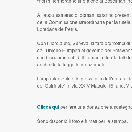
"non si fermeranno fino a che ai Boscimani no
All'appuntamento di domani saranno presenti 
della Commissione straordinaria per la tutela 
Loredana de Petris.
Con il loro aiuto, Survival si farà promotrici di 
dall'Unione Europea al governo del Botswana p
che i fondamentali diritti umani e territoriali
anche dalla legge internazionale.
L'appuntamento è in prossimità dell'entrata d
del Quirinale) in via
XXIV
Maggio 16 (ang. Vico
Clicca qui
per fare una donazione a sostegno
Sono disponibili foto e filmati per la stampa.