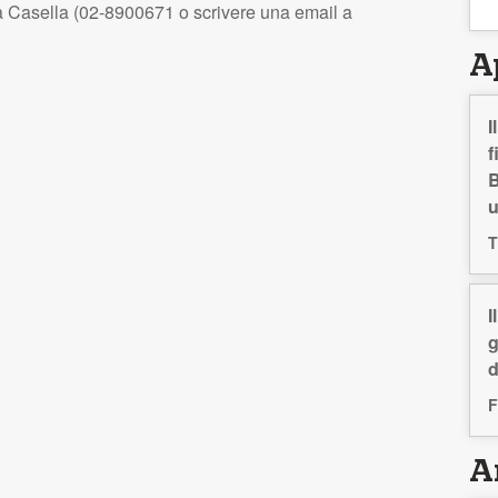
ca Casella (02-8900671 o scrivere una email a
A
I
f
B
T
I
g
d
F
Ar