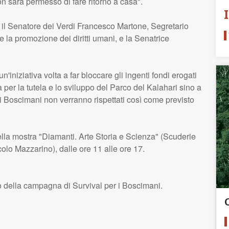
n sarà permesso di fare ritorno a casa".
il Senatore dei Verdi Francesco Martone, Segretario
e la promozione dei diritti umani, e la Senatrice
un'iniziativa volta a far bloccare gli ingenti fondi erogati
er la tutela e lo sviluppo del Parco del Kalahari sino a
 dei Boscimani non verranno rispettati così come previsto
ella mostra "Diamanti. Arte Storia e Scienza" (Scuderie
lo Mazzarino), dalle ore 11 alle ore 17.
 della campagna di Survival per i Boscimani.