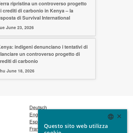
erra ripristina un controverso progetto
i crediti di carbonio in Kenya – la
isposta di Survival International
ue June 23, 2026
enya: indigeni denunciano i tentativi di
ilanciare un controverso progetto di
rediti di carbonio
hu June 18, 2026
Deutsch
English
×
Español
Questo sito web utilizza
Français
ENGLISH
cookie