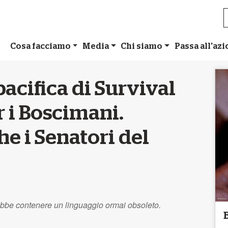
Cosa facciamo
Media
Chi siamo
Passa all'az
acifica di Survival
r i Boscimani.
e i Senatori del
ebbe contenere un linguaggio ormai obsoleto.