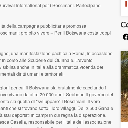
urvival International per i Boscimani. Partecipano
C
cita della campagna pubblicitaria promossa
"Boscimani: proibito vivere – Per il Botswana costa troppi
ugno, una manifestazione pacifica a Roma, in occasione
 in corso alle Scuderie del Quirinale. L'evento
isibilità anche in Italia alla drammatica vicenda dei
ntali diritti umani e territoriali.
agioni per cui il Botswana sta brutalmente cacciando i
dove vivono da oltre 20.000 anni. Sebbene il governo del
nto sia quella di "sviluppare" i Boscimani, il vero
nti che si trovano sotto i loro villaggi. Dei 2.500 Gana e
 stai deportati in campi in cui regna la disperazione.
cesca Casella, responsabile per l'Italia dell'associazione,