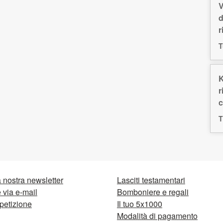
V
d
r
T
K
r
c
T
la nostra newsletter
Lasciti testamentari
via e-mail
Bomboniere e regali
petizione
Il tuo 5x1000
Modalità di pagamento