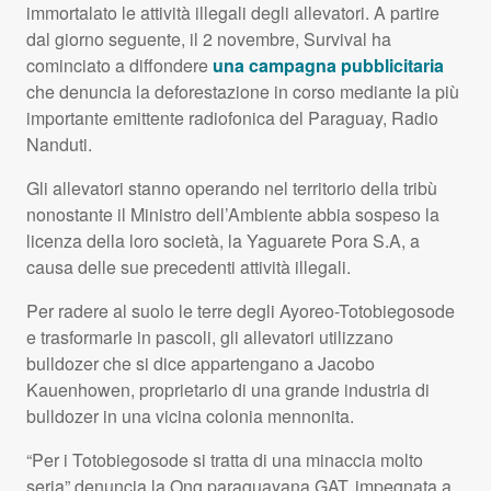
immortalato le attività illegali degli allevatori. A partire
dal giorno seguente, il 2 novembre, Survival ha
cominciato a diffondere
una campagna pubblicitaria
che denuncia la deforestazione in corso mediante la più
importante emittente radiofonica del Paraguay, Radio
Nanduti.
Gli allevatori stanno operando nel territorio della tribù
nonostante il Ministro dell’Ambiente abbia sospeso la
licenza della loro società, la Yaguarete Pora S.A, a
causa delle sue precedenti attività illegali.
Per radere al suolo le terre degli Ayoreo-Totobiegosode
e trasformarle in pascoli, gli allevatori utilizzano
bulldozer che si dice appartengano a Jacobo
Kauenhowen, proprietario di una grande industria di
bulldozer in una vicina colonia mennonita.
“Per i Totobiegosode si tratta di una minaccia molto
seria” denuncia la Ong paraguayana
GAT
, impegnata a