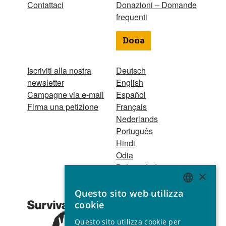
Contattaci
Donazioni – Domande
frequenti
Dona
Iscriviti alla nostra
Deutsch
newsletter
English
Campagne via e-mail
Español
Firma una petizione
Français
Nederlands
Português
Hindi
Odia
Bahasa Indonesia
×
Questo sito web utilizza
Registro Persone
ENGLISH
cookie
Giuridiche
GERMAN
1521 Registered
Questo sito utilizza cookie per