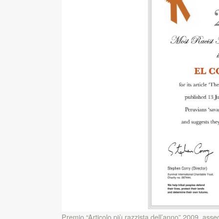
Premio “Articolo più razzista dell’anno” 2009, asse