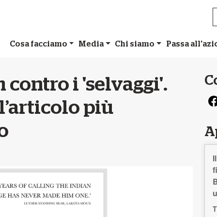
Cosa facciamo
Media
Chi siamo
Passa all'az
C
ontro i 'selvaggi'.
’articolo più
o
A
I
f
B
T