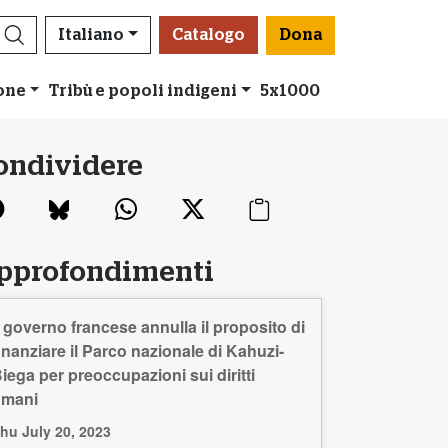
Italiano
Catalogo
Dona
ione
Tribù e popoli indigeni
5x1000
ondividere
pprofondimenti
l governo francese annulla il proposito di
inanziare il Parco nazionale di Kahuzi-
iega per preoccupazioni sui diritti
umani
hu July 20, 2023