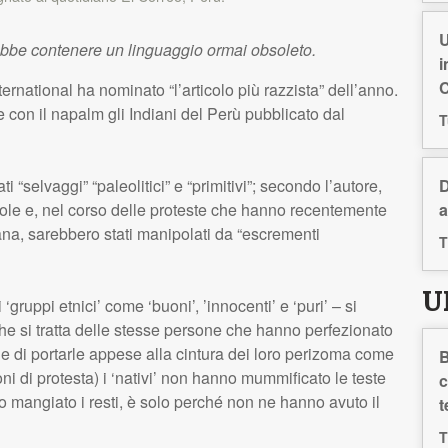
U
ebbe contenere un linguaggio ormai obsoleto.
i
C
ternational ha nominato “l’articolo più razzista” dell’anno.
 con il napalm gli Indiani del Perù pubblicato dal
T
D
 “selvaggi” “paleolitici” e “primitivi”; secondo l’autore,
a
arole e, nel corso delle proteste che hanno recentemente
na, sarebbero stati manipolati da “escrementi
T
U
gruppi etnici’ come ‘buoni’, ’innocenti’ e ‘puri’ – si
 che si tratta delle stesse persone che hanno perfezionato
ci e di portarle appese alla cintura dei loro perizoma come
B
ni di protesta) i ‘nativi’ non hanno mummificato le teste
c
o mangiato i resti, è solo perché non ne hanno avuto il
t
T