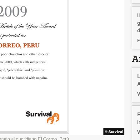
I
g
d
F
Ar
L
A
W
R
i
W
© Survival
gnato al quotidiano El Correo, Perù.