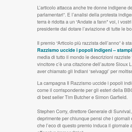
L’articolo attacca anche tre donne indigene del
parlamentari”. E l’analisi della protesta indige
terra è ridotta a un “Andate a fann* voi, i vostr
presidente dal dotare l’aviazione di tutte le 
Il premio “Articolo più razzista dell’anno” è s
Razzismo uccide i popoli indigeni – stamp
media di tutto il mondo le descrizioni razziste
vincitore c’è una citazione dell’autore Sioux La
aver chiamato gli Indiani ‘selvaggi’ per molt
La campagna Il Razzismo uccide i popoli indig
come il corrispondente per gli esteri della
BB
di best seller Tim Butcher e Simon Garfield.
Stephen Corry, direttore Generale di Survival
deprimente per chiunque pensi che i giornali 
che l’eco di questo premio induca il giornale a