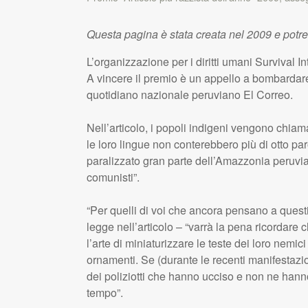
Questa pagina è stata creata nel 2009 e potr
L’organizzazione per i diritti umani Survival In
A vincere il premio è un appello a bombardare
quotidiano nazionale peruviano El Correo.
Nell’articolo, i popoli indigeni vengono chiamati
le loro lingue non conterebbero più di otto p
paralizzato gran parte dell’Amazzonia peruvia
comunisti”.
“Per quelli di voi che ancora pensano a questi ‘
legge nell’articolo – “varrà la pena ricordare
l’arte di miniaturizzare le teste dei loro nemi
ornamenti. Se (durante le recenti manifestazio
dei poliziotti che hanno ucciso e non ne hann
tempo”.