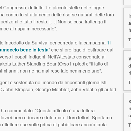
 Congresso, definite “tre piccole stelle nelle fogne
na contro lo sfruttamento delle risorse naturali delle loro
I
i perizomi e tutto il resto. […] Non so cosa trattenga il
a
bombe al napalm necessarie”.
h
T
tato introdotto da Survival per corredare la campagna “
Il
iamocelo bene in testa
” che si prefigge di estirpare dai
 verso i popoli indigeni. Nell’Attestato consegnato al
V
kota Luther Standing Bear (Orso in piedi): “Il fatto di
d
issimi anni, non ne ha mai reso tale nemmeno uno”.
r
eni è sostenuta nel mondo da importanti giornalisti
T
C
John Simpson, George Monbiot, John Vidal e gli autori
K
r
, ha commentato: “Questo articolo è una lettura
c
dovrebbero educare e informare i loro lettori. Speriamo
 riflettere due volte prima di pubblicare ancora tanta
T