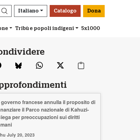
Italiano
Catalogo
Dona
ione
Tribù e popoli indigeni
5x1000
ondividere
pprofondimenti
l governo francese annulla il proposito di
inanziare il Parco nazionale di Kahuzi-
iega per preoccupazioni sui diritti
umani
hu July 20, 2023