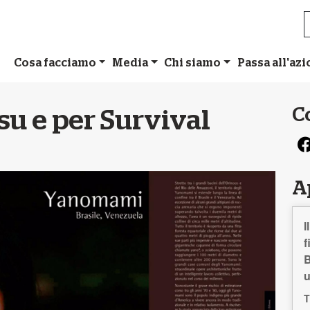
Cosa facciamo
Media
Chi siamo
Passa all'az
C
 su e per Survival
A
I
f
B
T