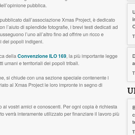
dell’opinione pubblica.
U
i
le pubblicato dall’associazione Xmas Project, è dedicato
C
on l’aiuto di splendide fotografie, i brevi testi dedicati ad
susseguono l’uno all’altro fino ad offrire un ricco e
T
 dei popoli indigeni.
ica della
Convenzione
ILO
169
, la più importante legge
D
i umani e territoriali dei popoli tribali.
a
T
ne, si chiude con una sezione speciale contenente i
viato al Xmas Project le loro impronte in segno di
U
o ai vostri amici e conoscenti. Per ogni copia è richiesta
B
 verrà interamente utilizzato per finanziare il lavoro più
c
t
T