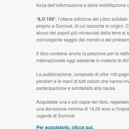
forza dell’informazione e della mobilitazione 
“
ILO
169
”, l’ottava edizione del Libro solida
proprio a Survival, di cui racconta le origini. C
alcuni dei popoli più minacciati della terra si 
coinvolgente saggio del mondo e dei problemi
Il libro contiene anche la petizione per la ratif
internazionale oggi esistente in materia di diritt
La pubblicazione, composta di oltre 100 pagi
pensieri e le mani di tutti coloro che hanno in
partecipazione e solidarietà alla causa.
Acquistate una o più copie del libro, regalatel
una donazione minima di 15,00 euro e l'importo
urgente di Survival.
Per acquistarlo, clicca qui.