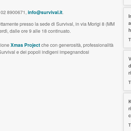
i: 02 8900671,
info@survival.it
.
I
a
rettamente presso la sede di Survival, in via Morigi 8 (MM
h
rdì, dalle ore 9 alle 18 continuato.
T
azione
Xmas Project
che con generosità, professionalità
urvival e dei popoli indigeni impegnandosi
V
d
r
T
K
r
c
T