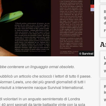
I
g
d
F
Ar
© Survival
L
A
ebbe contenere un linguaggio ormai obsoleto.
W
blicò un articolo che scioccò i lettori di tutto il paese.
Norman Lewis, uno dei più grandi giornalisti di tutti i
R
 risoluti a intervenire nacque Survival International.
i
di volontari in un angusto seminterrato di Londra
W
 40 anni segnati da tante battaglie vinte con la sola