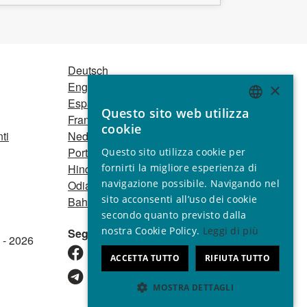
Deutsch
English
×
Español
Questo sito web utilizza
Français
ENGLISH
cookie
ti
Nederlands
GERMAN
Português
Questo sito utilizza cookie per
SPANISH
Hindi
fornirti la migliore esperienza di
navigazione possibile. Navigando nel
Odia
FRENCH
sito acconsenti all’uso dei cookie
Bahasa Indonesia
ITALIAN
secondo quanto previsto dalla
nostra Cookie Policy.
Leggi di più
Seguici
PORTUGUESE
 - 2026
ACCETTA TUTTO
RIFIUTA TUTTO
MOSTRA DETTAGLI