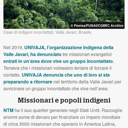
© Peetsa/FUNAI/CGIIRC Archive
Case di indigeni incontattati, Valle Javari, Brasile.
Nel 2019,
UNIVAJA, l’organizzazione indigena della
Valle Javari, ha denunciato
tre missionari evangelici
entrati in un’area dove vive un gruppo incontattato
.
Temeva che i missionari volessero tentare di forzare il
contatto.
UNIVAJA denuncia che uno di loro si sta
preparando a ritornare
nel territorio della Valle Javari per
avvicinare un gruppo incontattato che vive nell’area.
Missionari e popoli indigeni
NTM
ha il suo quartier generale negli Stati Uniti. Raccoglie
enormi some di denaro per finanziare un impero mondiale
di circa 3000 missionari che operano in America Latina,