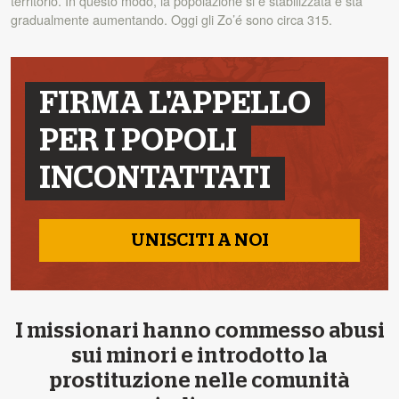
territorio. In questo modo, la popolazione si è stabilizzata e sta
gradualmente aumentando. Oggi gli Zo’é sono circa 315.
FIRMA L'APPELLO
PER I POPOLI
INCONTATTATI
UNISCITI A NOI
I missionari hanno commesso abusi
sui minori e introdotto la
prostituzione nelle comunità