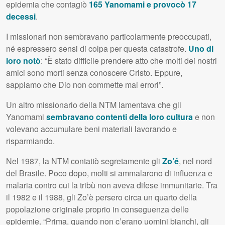
epidemia che contagiò
165 Yanomami e provocò 17
decessi
.
I missionari non sembravano particolarmente preoccupati,
né espressero sensi di colpa per questa catastrofe.
Uno di
loro notò
: “È stato difficile prendere atto che molti dei nostri
amici sono morti senza conoscere Cristo. Eppure,
sappiamo che Dio non commette mai errori”.
Un altro missionario della NTM lamentava che gli
Yanomami
sembravano contenti della loro cultura
e non
volevano accumulare beni materiali lavorando e
risparmiando.
Nel 1987, la NTM contattò segretamente gli
Zo’é
, nel nord
del Brasile. Poco dopo, molti si ammalarono di influenza e
malaria contro cui la tribù non aveva difese immunitarie. Tra
il 1982 e il 1988, gli Zo’è persero circa un quarto della
popolazione originale proprio in conseguenza delle
epidemie. “Prima, quando non c’erano uomini bianchi, gli