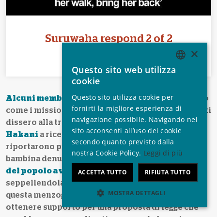
Suruwaha respond 2 of 2
×
.
Questo sito web utilizza
ENGLISH
cookie
GERMAN
Questo sito utilizza cookie per
Alcuni membri del popolo Suruwaha
raccontano
SPANISH
fornirti la migliore esperienza di
come i missionari evangelici Márcia e Edson Suzuki
navigazione possibile. Navigando nel
FRENCH
dissero alla tribù che avrebbero portato la piccola
sito acconsenti all’uso dei cookie
Hakani
a ricevere cure mediche, ma poi non la
ITALIAN
secondo quanto previsto dalla
riportarono più indietro. La coppia adottò la
nostra Cookie Policy.
Leggi di più
PORTUGUESE
bambina denunciando falsamente che i
membri
del popolo avevano cercato di ucciderla
ACCETTA TUTTO
RIFIUTA TUTTO
seppellendola viva perché disabile. Usarono poi
MOSTRA DETTAGLI
questa menzogna per raccogliere denaro e
ottenere supporto per una proposta di legge che