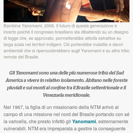
Bambina Yanomami, 2008. Il futuro di questa generazione è
incerto poiché il congresso brasiliano sta dibattendo su un disegno
di legge che, se approvato, permetterebbe attività estrattive su
larga scala nei territori indigeni. Ciò porterebbe malattie e danni
ambientali che si ripercuoterebbero sugli Yanomami e su altre tribù
remote del Brasile.
Gli Yanomami sono una delle più numerose tribù del Sud
America a vivere in relativo isolamento. Abitano nelle foreste
pluviali e sui monti al confine tra il Brasile settentrionale e il
Venezuela meridionale.
Nel 1967, la figlia di un missionario della NTM arrivò al
campo di una missione nel nord del Brasile portando con sé
la varicella, che presto infettò gli
Yanomami
, estremamente
vulnerabili. NTM era impreparata a gestire la conseguente