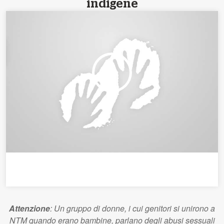
indigene
Attenzione
: Un gruppo di donne, i cui genitori si unirono a
NTM quando erano bambine, parlano degli abusi sessuali