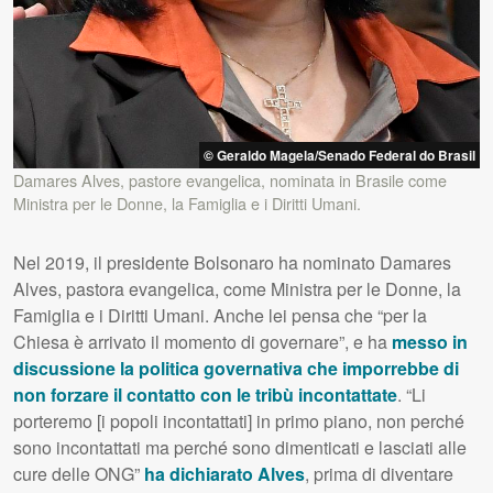
© Geraldo Magela/Senado Federal do Brasil
Damares Alves, pastore evangelica, nominata in Brasile come
Ministra per le Donne, la Famiglia e i Diritti Umani.
Nel 2019, il presidente Bolsonaro ha nominato Damares
Alves, pastora evangelica, come Ministra per le Donne, la
Famiglia e i Diritti Umani. Anche lei pensa che “per la
Chiesa è arrivato il momento di governare”, e ha
messo in
discussione la politica governativa che imporrebbe di
non forzare il contatto con le tribù incontattate
. “Li
porteremo [i popoli incontattati] in primo piano, non perché
sono incontattati ma perché sono dimenticati e lasciati alle
cure delle ONG”
ha dichiarato Alves
, prima di diventare