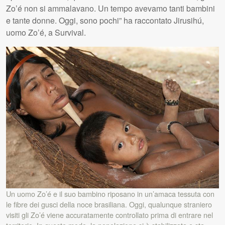
Zo’é non si ammalavano. Un tempo avevamo tanti bambini
e tante donne. Oggi, sono pochi” ha raccontato Jirusihú,
uomo Zo’é, a Survival.
Un uomo Zo’é e il suo bambino riposano in un’amaca tessuta con
le fibre dei gusci della noce brasiliana. Oggi, qualunque straniero
visiti gli Zo’é viene accuratamente controllato prima di entrare nel