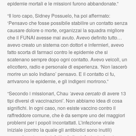
epidemie mortali e le missioni furono abbandonate.”
“Il loro capo, Sidney Possuelo, ha poi affermato:
‘Pensavo che fosse possibile stabilire un contatto senza
causare dolore o morte, organizzai la squadra migliore
che il
FUNAI
avesse mai avuto. Avevo definito tutto…
avevo creato un sistema con dottori e infermieri, avevo
fatto scorta di farmaci contro le epidemie che si
scatenano sempre dopo ogni contatto. Avevo veicoli, un
elicottero, radio e personale di esperienza. ‘Non lascerò
morire un solo Indiano’ pensavo. E il contatto ci fu,
arrivarono le epidemie, e gli indigeni morirono.”
“Secondo i missionari, Chau
’aveva cercato
di avere 13
tipi diversi di vaccinazioni’. Non abbiamo idea di cosa
significhi. In ogni caso, non esiste vaccino contro il
raffreddore comune, che è da sempre uno dei maggiori
problemi per i popoli incontattati. L’infezione virale
iniziale (contro la quale gli antibiotici sono inutili)