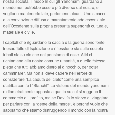
nostra società. Il modo in cui gli Yanomami guardano al
mondo non potrebbe essere più diverso dal nostro, e
vogliono mantenerlo tale, perlomeno alcuni. Uno smacco
alla convinzione diffusa e marcatamente adolescenziale
dell’Occidente sulla propria presunta superiorità culturale,
materiale e civile.
I capitoli che riguardano la caccia e la guerra sono fonte
inesauribile di ispirazione e riflessione sia sulle società
tribali sia su ciò che noi pensiamo di esse. Altri ci
richiamano alla nostra comune umanità, a quella “stessa
piega che tutti abbiamo dietro al ginocchio, per poter
camminare”. Ma non si deve cadere nell’errore di
considerare “La caduta del cielo” come una semplice
diatriba contro i “Bianchi”. La visione del mondo yanomami
è diametralmente opposta a quella su cui si reggono il
commercio e il profitto, ma se Davi fa lo sforzo di viaggiare
per parlare con la “gente della merce”, è perché vuole che
sappiamo che stiamo distruggendo il mondo con la nostra