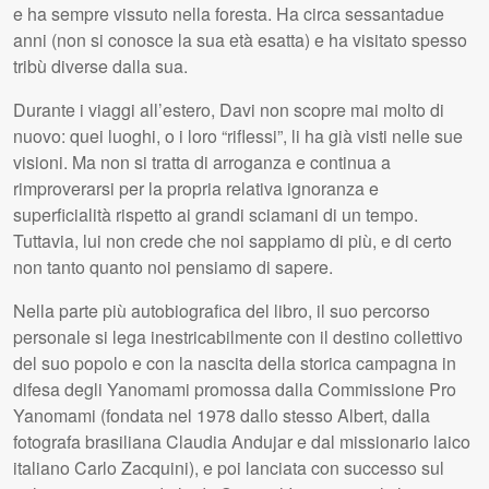
e ha sempre vissuto nella foresta. Ha circa sessantadue
anni (non si conosce la sua età esatta) e ha visitato spesso
tribù diverse dalla sua.
Durante i viaggi all’estero, Davi non scopre mai molto di
nuovo: quei luoghi, o i loro “riflessi”, li ha già visti nelle sue
visioni. Ma non si tratta di arroganza e continua a
rimproverarsi per la propria relativa ignoranza e
superficialità rispetto ai grandi sciamani di un tempo.
Tuttavia, lui non crede che noi sappiamo di più, e di certo
non tanto quanto noi pensiamo di sapere.
Nella parte più autobiografica del libro, il suo percorso
personale si lega inestricabilmente con il destino collettivo
del suo popolo e con la nascita della storica campagna in
difesa degli Yanomami promossa dalla Commissione Pro
Yanomami (fondata nel 1978 dallo stesso Albert, dalla
fotografa brasiliana Claudia Andujar e dal missionario laico
italiano Carlo Zacquini), e poi lanciata con successo sul