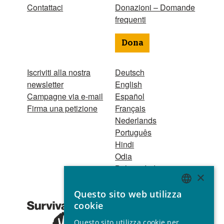
Contattaci
Donazioni – Domande
frequenti
Dona
Iscriviti alla nostra
Deutsch
newsletter
English
Campagne via e-mail
Español
Firma una petizione
Français
Nederlands
Português
Hindi
Odia
Bahasa Indonesia
×
Questo sito web utilizza
Registro Persone
ENGLISH
cookie
Giuridiche
GERMAN
1521 Registered
Questo sito utilizza cookie per