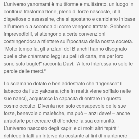
L’universo yanomami è multiforme e multistrato, un luogo in
continua trasformazione, pieno di forze nascoste, utili,
dispettose o assassine, che si spostano e cambiano in base
all’umore o a seconda di come vengono trattate. Sebbene
imprevedibili, si attengono a certe convenzioni
costringendoci a riflettere sull’ipocrisia della nostra società.
“Molto tempo fa, gli anziani dei Bianchi hanno disegnato
quelle che chiamano leggi su pelli di carta, ma per loro
sono solo bugie!” racconta Davi. “A loro interessano solo le
parole delle merci.”
Lo sciamano dotato e ben addestrato che “ingerisce” il
tabacco da fiuto yakoana (che in realtà viene soffiato nelle
sue narici), acquisisce la capacità di entrare in questo
cosmo occulto. Diventa non solo consapevole delle sue
forze, benevole o malefiche, ma può – anzi deve! – anche
arruolarle per cercare di difendere la sua comunità.
L’universo nascosto degli xapiri e di molti altri “spiriti”
richiede infatti un intervento costante ai fini di mantenere