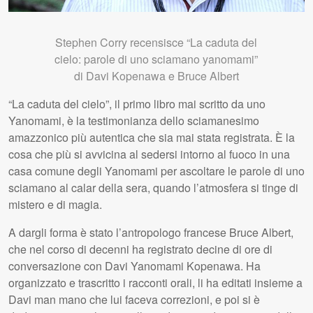
Stephen Corry recensisce “La caduta del
cielo: parole di uno sciamano yanomami”
di Davi Kopenawa e Bruce Albert
“La caduta del cielo”, il primo libro mai scritto da uno
Yanomami, è la testimonianza dello sciamanesimo
amazzonico più autentica che sia mai stata registrata. È la
cosa che più si avvicina al sedersi intorno al fuoco in una
casa comune degli Yanomami per ascoltare le parole di uno
sciamano al calar della sera, quando l’atmosfera si tinge di
mistero e di magia.
A dargli forma è stato l’antropologo francese Bruce Albert,
che nel corso di decenni ha registrato decine di ore di
conversazione con Davi Yanomami Kopenawa. Ha
organizzato e trascritto i racconti orali, li ha editati insieme a
Davi man mano che lui faceva correzioni, e poi si è