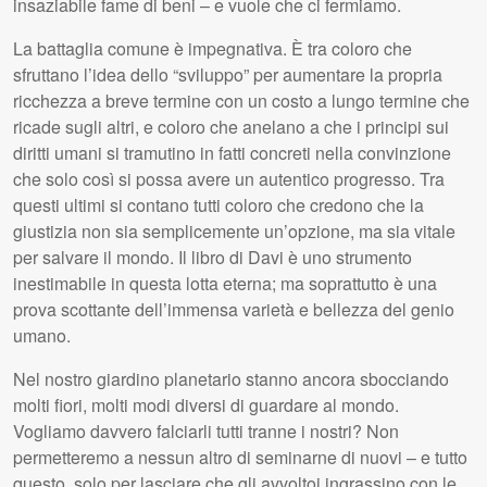
insaziabile fame di beni – e vuole che ci fermiamo.
La battaglia comune è impegnativa. È tra coloro che
sfruttano l’idea dello “sviluppo” per aumentare la propria
ricchezza a breve termine con un costo a lungo termine che
ricade sugli altri, e coloro che anelano a che i principi sui
diritti umani si tramutino in fatti concreti nella convinzione
che solo così si possa avere un autentico progresso. Tra
questi ultimi si contano tutti coloro che credono che la
giustizia non sia semplicemente un’opzione, ma sia vitale
per salvare il mondo. Il libro di Davi è uno strumento
inestimabile in questa lotta eterna; ma soprattutto è una
prova scottante dell’immensa varietà e bellezza del genio
umano.
Nel nostro giardino planetario stanno ancora sbocciando
molti fiori, molti modi diversi di guardare al mondo.
Vogliamo davvero falciarli tutti tranne i nostri? Non
permetteremo a nessun altro di seminarne di nuovi – e tutto
questo, solo per lasciare che gli avvoltoi ingrassino con le