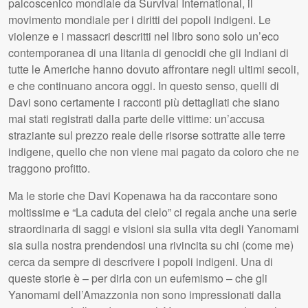
palcoscenico mondiale da Survival International, il
movimento mondiale per i diritti dei popoli indigeni. Le
violenze e i massacri descritti nel libro sono solo un’eco
contemporanea di una litania di genocidi che gli Indiani di
tutte le Americhe hanno dovuto affrontare negli ultimi secoli,
e che continuano ancora oggi. In questo senso, quelli di
Davi sono certamente i racconti più dettagliati che siano
mai stati registrati dalla parte delle vittime: un’accusa
straziante sul prezzo reale delle risorse sottratte alle terre
indigene, quello che non viene mai pagato da coloro che ne
traggono profitto.
Ma le storie che Davi Kopenawa ha da raccontare sono
moltissime e “La caduta del cielo” ci regala anche una serie
straordinaria di saggi e visioni sia sulla vita degli Yanomami
sia sulla nostra prendendosi una rivincita su chi (come me)
cerca da sempre di descrivere i popoli indigeni. Una di
queste storie è – per dirla con un eufemismo – che gli
Yanomami dell’Amazzonia non sono impressionati dalla