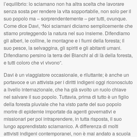
l’equilibrio: lo sciamano non ha altra scelta che lavorare
senza sosta per rendere la vita sopportabile, non solo per il
suo popolo ma – sorprendentemente – per tutti, ovunque.
Come dice Davi, “Noi sciamani diciamo semplicemente che
stiamo proteggendo la natura nel suo insieme. Difendiamo
gli alberi, le colline, le montagne e i fiumi della foresta; il
suo pesce, la selvaggina, gli spiriti e gli abitanti umani.
Difendiamo persino la terra dei Bianchi al di là della foresta,
e tutti coloro che vi vivono”.
Davi è un viaggiatore occasionale, e riluttante; è anche un
portavoce e un attivista per i diritti indigeni oggi riconosciuto
a livello internazionale, che ha già svolto un ruolo chiave
nel salvare il suo popolo. Tuttavia, prima di tutto è un figlio
della foresta pluviale che ha visto parte del suo popolo
morire di epidemie importate da agenti governativi e
missionari per poi intraprendere, in tutta risposta, il suo
lungo apprendistato sciamanico. A differenza di molti
attivisti indigeni contemporanei, non è mai andato a scuola