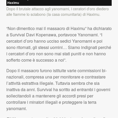
Haximu
Dopo il brutale attacco agli yanomami, i ceratori d'oro diedero
alle fiamme lo sciabono (la casa comunitaria) di Haximu.
“Non dimentico mai il massacro di Haximu” ha dichiarato
a Survival Davi Kopenawa, portavoce Yanomami. “I
cercatori d’oro hanno ucciso sedici Yanomami e poi
sono ritornati, gli stessi uomini… Siamo indignati perché
i cercatori d’oro non sono mai stati puniti e non hanno
sofferto come è successo a noi”.
Dopo il massacro furono istituite varie commissioni bi-
nazionali, compresa una per monitorare e contrastare
l’attività estrattiva illegale. Tuttavia sembra che sia
inattiva da anni. Survival ha scritto ad entrambi i governi
sollecitandoli a mantenere gli accordi presi per
controllare i minatori illegali e proteggere la terra
yanomami.