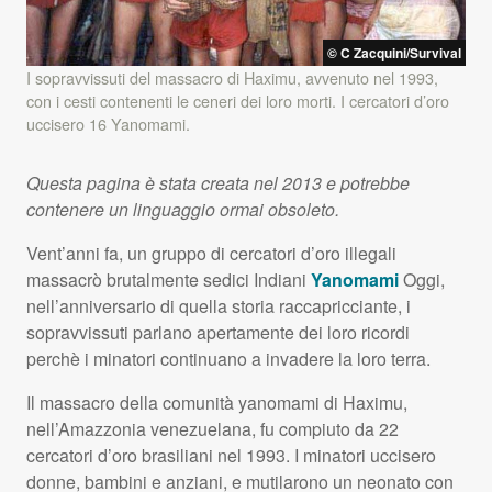
© C Zacquini/Survival
I sopravvissuti del massacro di Haximu, avvenuto nel 1993,
con i cesti contenenti le ceneri dei loro morti. I cercatori d’oro
uccisero 16 Yanomami.
Questa pagina è stata creata nel 2013 e potrebbe
contenere un linguaggio ormai obsoleto.
Vent’anni fa, un gruppo di cercatori d’oro illegali
massacrò brutalmente sedici Indiani
Yanomami
Oggi,
nell’anniversario di quella storia raccapricciante, i
sopravvissuti parlano apertamente dei loro ricordi
perchè i minatori continuano a invadere la loro terra.
Il massacro della comunità yanomami di Haximu,
nell’Amazzonia venezuelana, fu compiuto da 22
cercatori d’oro brasiliani nel 1993. I minatori uccisero
donne, bambini e anziani, e mutilarono un neonato con