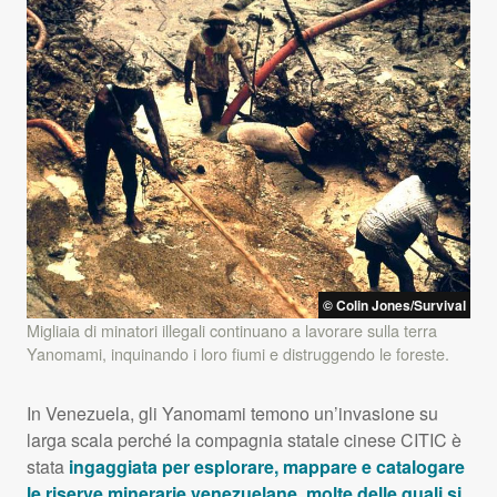
© Colin Jones/Survival
Migliaia di minatori illegali continuano a lavorare sulla terra
Yanomami, inquinando i loro fiumi e distruggendo le foreste.
In Venezuela, gli Yanomami temono un’invasione su
larga scala perché la compagnia statale cinese
CITIC
è
stata
ingaggiata per esplorare, mappare e catalogare
le riserve minerarie venezuelane, molte delle quali si