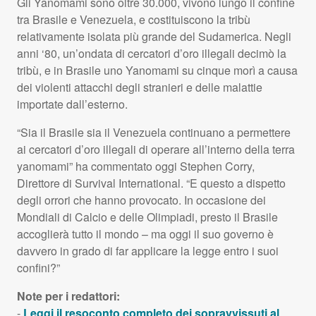
Gli Yanomami sono oltre 30.000, vivono lungo il confine
tra Brasile e Venezuela, e costituiscono la tribù
relativamente isolata più grande del Sudamerica. Negli
anni ‘80, un’ondata di cercatori d’oro illegali decimò la
tribù, e in Brasile uno Yanomami su cinque morì a causa
dei violenti attacchi degli stranieri e delle malattie
importate dall’esterno.
“Sia il Brasile sia il Venezuela continuano a permettere
ai cercatori d’oro illegali di operare all’interno della terra
yanomami” ha commentato oggi Stephen Corry,
Direttore di Survival International. “E questo a dispetto
degli orrori che hanno provocato. In occasione dei
Mondiali di Calcio e delle Olimpiadi, presto il Brasile
accoglierà tutto il mondo – ma oggi il suo governo è
davvero in grado di far applicare la legge entro i suoi
confini?”
Note per i redattori:
-
Leggi il resoconto completo dei sopravvissuti al