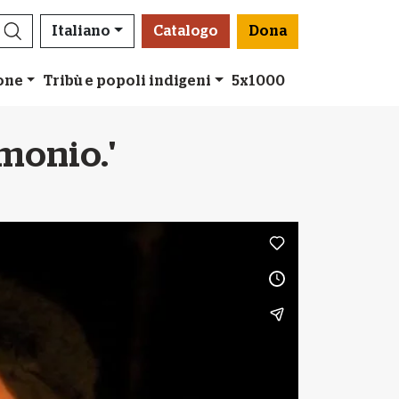
Italiano
Catalogo
Dona
ione
Tribù e popoli indigeni
5x1000
imonio.'