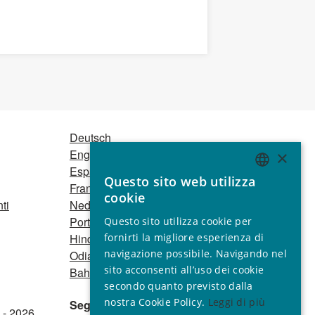
Deutsch
English
×
Español
Questo sito web utilizza
ENGLISH
Français
cookie
ti
Nederlands
GERMAN
Português
Questo sito utilizza cookie per
SPANISH
fornirti la migliore esperienza di
Hindi
navigazione possibile. Navigando nel
Odia
FRENCH
sito acconsenti all’uso dei cookie
Bahasa Indonesia
ITALIAN
secondo quanto previsto dalla
nostra Cookie Policy.
Leggi di più
Seguici
PORTUGUESE
 - 2026