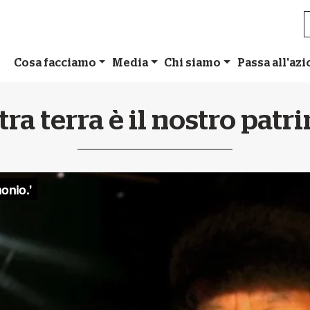
Cosa facciamo
Media
Chi siamo
Passa all'az
tra terra è il nostro patr