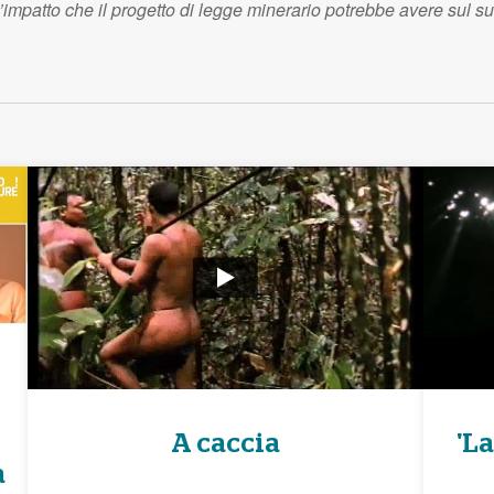
patto che il progetto di legge minerario potrebbe avere sul su
A caccia
'La
a