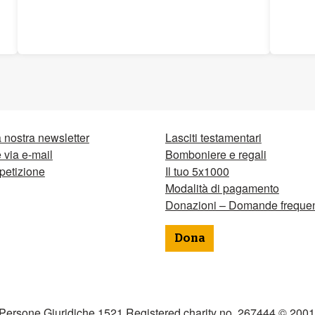
la nostra newsletter
Lasciti testamentari
via e-mail
Bomboniere e regali
petizione
Il tuo 5x1000
Modalità di pagamento
Donazioni – Domande frequen
Dona
 Persone Giuridiche 1521 Registered charity no. 267444 © 2001