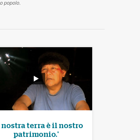
o popolo.
 nostra terra è il nostro
patrimonio.'