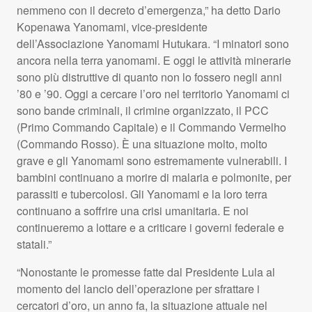
nemmeno con il decreto d’emergenza,” ha detto Dario
Kopenawa Yanomami, vice-presidente
dell’Associazione Yanomami Hutukara. “I minatori sono
ancora nella terra yanomami. E oggi le attività minerarie
sono più distruttive di quanto non lo fossero negli anni
’80 e ’90. Oggi a cercare l’oro nel territorio Yanomami ci
sono bande criminali, il crimine organizzato, il PCC
(Primo Commando Capitale) e il Commando Vermelho
(Commando Rosso). È una situazione molto, molto
grave e gli Yanomami sono estremamente vulnerabili. I
bambini continuano a morire di malaria e polmonite, per
parassiti e tubercolosi. Gli Yanomami e la loro terra
continuano a soffrire una crisi umanitaria. E noi
continueremo a lottare e a criticare i governi federale e
statali.”
“Nonostante le promesse fatte dal Presidente Lula al
momento del lancio dell’operazione per sfrattare i
cercatori d’oro, un anno fa, la situazione attuale nel