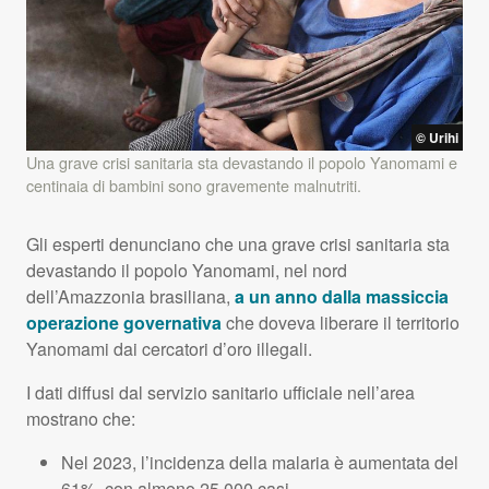
© Urihi
Una grave crisi sanitaria sta devastando il popolo Yanomami e
centinaia di bambini sono gravemente malnutriti.
Gli esperti denunciano che una grave crisi sanitaria sta
devastando il popolo Yanomami, nel nord
dell’Amazzonia brasiliana,
a un anno dalla massiccia
operazione governativa
che doveva liberare il territorio
Yanomami dai cercatori d’oro illegali.
I dati diffusi dal servizio sanitario ufficiale nell’area
mostrano che:
Nel 2023, l’incidenza della malaria è aumentata del
61%, con almeno 25.000 casi.