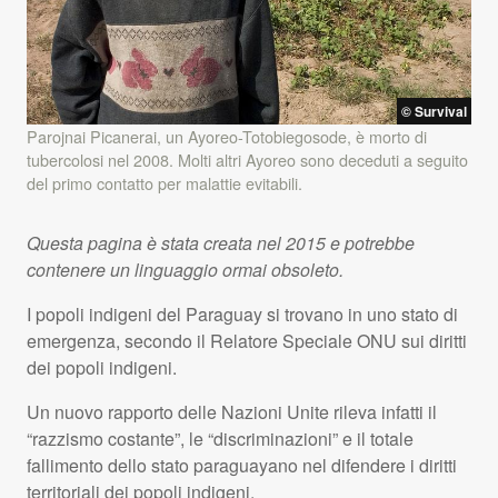
© Survival
Parojnai Picanerai, un Ayoreo-Totobiegosode, è morto di
tubercolosi nel 2008. Molti altri Ayoreo sono deceduti a seguito
del primo contatto per malattie evitabili.
Questa pagina è stata creata nel 2015 e potrebbe
contenere un linguaggio ormai obsoleto.
I popoli indigeni del Paraguay si trovano in uno stato di
emergenza, secondo il Relatore Speciale
ONU
sui diritti
dei popoli indigeni.
Un nuovo rapporto delle Nazioni Unite rileva infatti il
“razzismo costante”, le “discriminazioni” e il totale
fallimento dello stato paraguayano nel difendere i diritti
territoriali dei popoli indigeni.