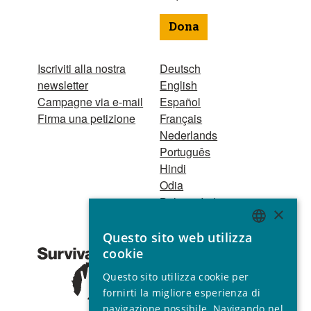
Dona
Iscriviti alla nostra
Deutsch
newsletter
English
Campagne via e-mail
Español
Firma una petizione
Français
Nederlands
Português
Hindi
Odia
Bahasa Indonesia
×
Questo sito web utilizza
Registro Persone
ENGLISH
cookie
Giuridiche
GERMAN
1521 Registered
Questo sito utilizza cookie per
charity no. 267444 ©
SPANISH
fornirti la migliore esperienza di
2001 - 2026
navigazione possibile. Navigando nel