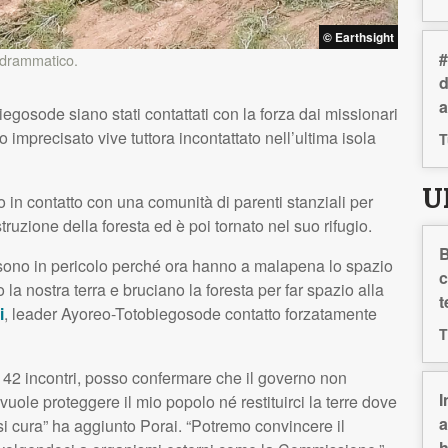
© Earthsight
#
o drammatico.
d
a
gosode siano stati contattati con la forza dai missionari
imprecisato vive tuttora incontattato nell’ultima isola
T
U
to in contatto con una comunità di parenti stanziali per
ruzione della foresta ed è poi tornato nel suo rifugio.
B
e sono in pericolo perché ora hanno a malapena lo spazio
c
la nostra terra e bruciano la foresta per far spazio alla
t
i
, leader Ayoreo-Totobiegosode contatto forzatamente
T
 42 incontri, posso confermare che il governo non
I
ole proteggere il mio popolo né restituirci la terre dove
a
i cura” ha aggiunto Porai. “Potremo convincere il
h