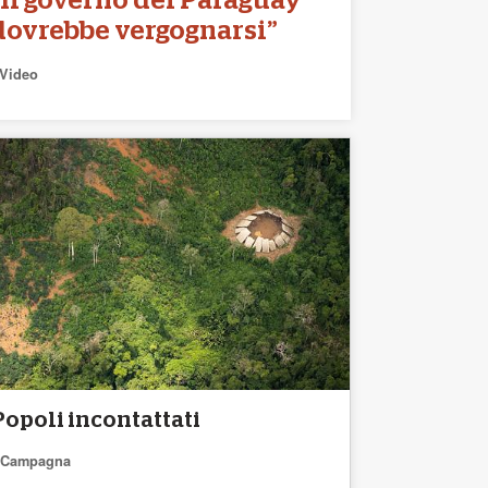
“Il governo del Paraguay
dovrebbe vergognarsi”
Video
Popoli incontattati
Campagna