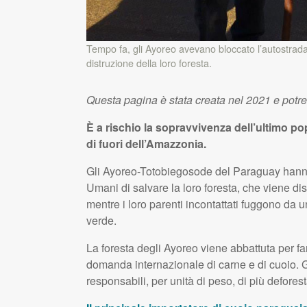
Tempo fa, gli Ayoreo avevano bloccato l’autostrada 
distruzione della loro foresta.
Questa pagina è stata creata nel 2021 e potr
È a rischio la sopravvivenza dell’ultimo p
di fuori dell’Amazzonia.
Gli Ayoreo-Totobiegosode del Paraguay hanno 
Umani di salvare la loro foresta, che viene dis
mentre i loro parenti incontattati fuggono da un
verde.
La foresta degli Ayoreo viene abbattuta per f
domanda internazionale di carne e di cuoio. G
responsabili, per unità di peso, di più deforest