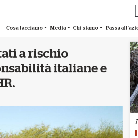
Cosa facciamo
Media
Chi siamo
Passa all'az
ati a rischio
sabilità italiane e
HR.