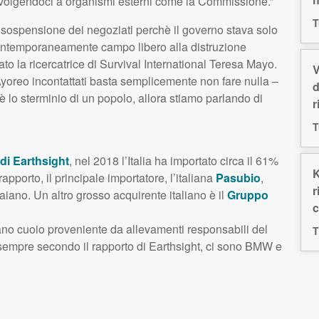
rivolgendoci a organismi esterni come la Commissione.”
T
sospensione dei negoziati perchè il governo stava solo
 contemporaneamente campo libero alla distruzione
to la ricercatrice di Survival International Teresa Mayo.
V
yoreo incontattati basta semplicemente non fare nulla –
d
è lo sterminio di un popolo, allora stiamo parlando di
r
T
di Earthsight
, nel 2018 l’Italia ha importato circa il 61%
K
pporto, il principale importatore, l’italiana
Pasubio
,
r
iano. Un altro grosso acquirente italiano è il
Gruppo
c
ano cuoio proveniente da allevamenti responsabili del
T
sempre secondo il rapporto di Earthsight, ci sono
BMW
e