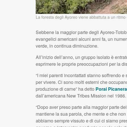
La foresta degli Ayoreo viene abbattuta a un ritm
Sebbene la maggior parte degli Ayoreo-Totobie
evangelici americani alcuni anni fa, un numero 
verde, in continua diminuzione.
All’inizio dell’anno, un gruppo isolato è entra
esprimere le proprie preoccupazioni per la dist
“I miei parenti incontattati stanno soffrendo 
per vivere. Ci sono molti esterni che occupano 
produzione di carne” ha detto
Porai Picanera
dall’americana New Tribes Mission nel 1986.
“Dopo aver preso parte alla maggior parte dei
mantiene la sua parola, che mente e che non vu
abbiamo sempre vissuto e di cui ci siamo pres