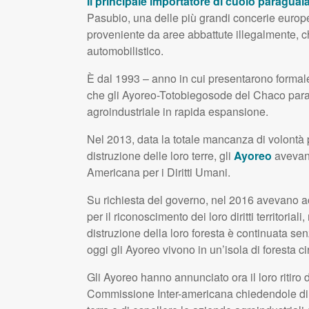
Il principale importatore di cuoio paraguaian
Pasubio, una delle più grandi concerie europe
proveniente da aree abbattute illegalmente, ch
automobilistico.
È dal 1993 – anno in cui presentarono formale ri
che gli Ayoreo-Totobiegosode del Chaco parag
agroindustriale in rapida espansione.
Nel 2013, data la totale mancanza di volontà p
distruzione delle loro terre, gli
Ayoreo
avevano
Americana per i Diritti Umani.
Su richiesta del governo, nel 2016 avevano ac
per il riconoscimento dei loro diritti territorial
distruzione della loro foresta è continuata se
oggi gli Ayoreo vivono in un’isola di foresta 
Gli Ayoreo hanno annunciato ora il loro ritiro
Commissione Inter-americana chiedendole di or