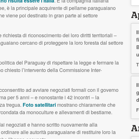
o risulta essere l’Italia
. E la compagnia italiana
e, è la principale acquirente di pellame paraguaiano
A
e viene poi destinato in gran parte al settore
I
chiesta di riconoscimento dei loro diritti territoriali –
f
uaiano cercano di proteggere la loro foresta dal settore
B
olitica del Paraguay di rispettare la legge e fermare la
T
 chiesto l’intervento della Commissione Inter-
I
consentito ad avviare negoziati formali con il governo
g
i, ma per 5 anni – e nonostante i 42 incontri – la
d
nza tregua.
Foto satellitari
mostrano chiaramente che
F
circondata da monoculture e allevamenti di bestiame.
 dai negoziati e hanno scritto nuovamente alla
Ar
dinare alle autorità paraguaiane di restituire loro la