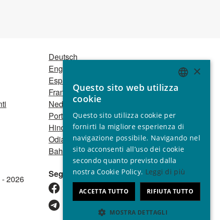
Deutsch
English
×
Español
Questo sito web utilizza
ENGLISH
Français
cookie
ti
Nederlands
GERMAN
Português
Questo sito utilizza cookie per
SPANISH
fornirti la migliore esperienza di
Hindi
navigazione possibile. Navigando nel
Odia
FRENCH
sito acconsenti all’uso dei cookie
Bahasa Indonesia
ITALIAN
secondo quanto previsto dalla
nostra Cookie Policy.
Leggi di più
Seguici
PORTUGUESE
 - 2026
ACCETTA TUTTO
RIFIUTA TUTTO
MOSTRA DETTAGLI