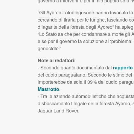
governo a intervenire per il mio popolo solo 
“Gli Ayoreo-Totobiegosode hanno invocato la 
cercando di tirarla per le lunghe, lasciando
dilagante della foresta degli Ayoreo” ha spiega
“Lo Stato sa che per condannare a morte gli A
e se per il governo la soluzione al ‘problema’ 
genocidio.”
Note ai redattori:
- Secondo quanto documentato dal
rapporto 
del cuoio paraguaiano. Secondo le stime del ra
importerebbe da sola il 39% del cuoio paragua
Mastrotto
.
- Tra le aziende automobilistiche che acquist
disboscamento illegale della foresta Ayoreo, 
Jaguar Land Rover.