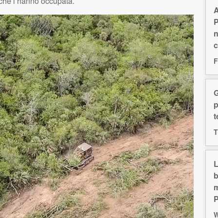
i che l’hanno occupata.
A
P
n
c
F
G
p
t
T
L
b
m
W