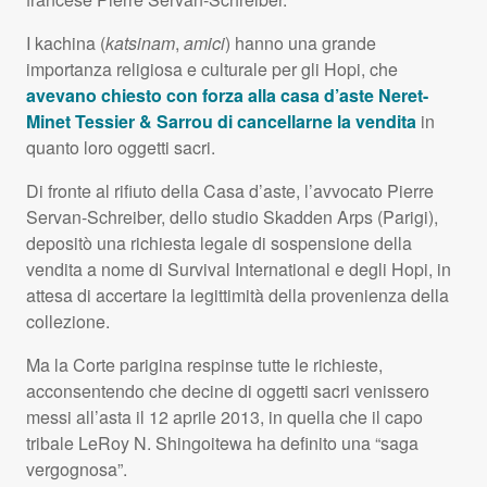
I kachina (
katsinam
,
amici
) hanno una grande
importanza religiosa e culturale per gli Hopi, che
avevano chiesto con forza alla casa d’aste Neret-
Minet Tessier & Sarrou di cancellarne la vendita
in
quanto loro oggetti sacri.
Di fronte al rifiuto della Casa d’aste, l’avvocato Pierre
Servan-Schreiber, dello studio Skadden Arps (Parigi),
depositò una richiesta legale di sospensione della
vendita a nome di Survival International e degli Hopi, in
attesa di accertare la legittimità della provenienza della
collezione.
Ma la Corte parigina respinse tutte le richieste,
acconsentendo che decine di oggetti sacri venissero
messi all’asta il 12 aprile 2013, in quella che il capo
tribale LeRoy N. Shingoitewa ha definito una “saga
vergognosa”.