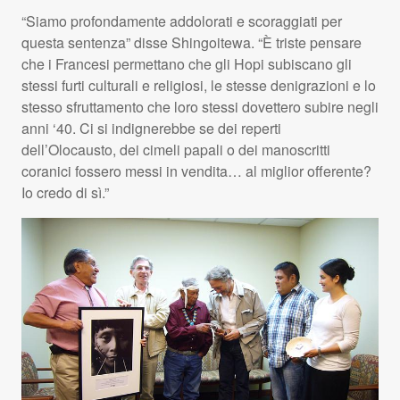
“Siamo profondamente addolorati e scoraggiati per
questa sentenza” disse Shingoitewa. “È triste pensare
che i Francesi permettano che gli Hopi subiscano gli
stessi furti culturali e religiosi, le stesse denigrazioni e lo
stesso sfruttamento che loro stessi dovettero subire negli
anni ‘40. Ci si indignerebbe se dei reperti
dell’Olocausto, dei cimeli papali o dei manoscritti
coranici fossero messi in vendita… al miglior offerente?
Io credo di sì.”