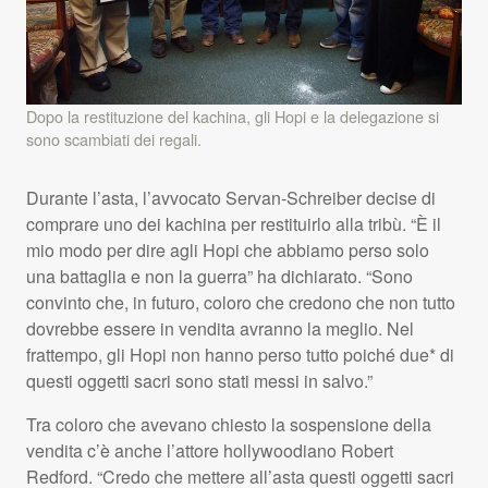
Dopo la restituzione del kachina, gli Hopi e la delegazione si
sono scambiati dei regali.
Durante l’asta, l’avvocato Servan-Schreiber decise di
comprare uno dei kachina per restituirlo alla tribù. “È il
mio modo per dire agli Hopi che abbiamo perso solo
una battaglia e non la guerra” ha dichiarato. “Sono
convinto che, in futuro, coloro che credono che non tutto
dovrebbe essere in vendita avranno la meglio. Nel
frattempo, gli Hopi non hanno perso tutto poiché due* di
questi oggetti sacri sono stati messi in salvo.”
Tra coloro che avevano chiesto la sospensione della
vendita c’è anche l’attore hollywoodiano Robert
Redford. “Credo che mettere all’asta questi oggetti sacri