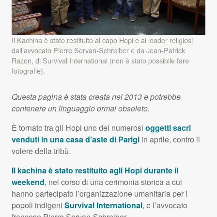
Il Kachina è stato restituito al capo Hopi e ai leader religiosi
dall’avvocato Pierre Servan-Schreiber e da Jean-Patrick
Razon, di Survival International (non è stato possibile fare
fotografie).
Questa pagina è stata creata nel 2013 e potrebbe
contenere un linguaggio ormai obsoleto.
È tornato tra gli Hopi uno dei numerosi
oggetti sacri
venduti in una casa d’aste di Parigi
in aprile, contro il
volere della tribù.
Il kachina è stato restituito agli Hopi durante il
weekend
, nel corso di una cerimonia storica a cui
hanno partecipato l’organizzazione umanitaria per i
popoli indigeni
Survival International
, e l’avvocato
francese Pierre Servan-Schreiber.