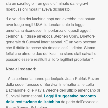
sia un sacrilegio – un gesto criminale dalle gravi
ripercussioni morali” aveva dichiarato.
“La vendita dei kachina hopi non avrebbe mai potuto
aver luogo negli
USA
: fortunatamente la legge
americana riconosce l’importanza di questi oggetti
cerimoniali” disse all’epoca Stephen Corry, Direttore
generale di Survival International. “È un vero peccato
che il diritto francese sia rimasto così indietro. Siamo
felici che almeno due dei kachina siano stati salvati e
possano essere restituiti ai loro legittimi proprietari”.
Note ai redattori:
- Alla cerimonia hanno partecipato Jean-Patrick Razon
della sede francese di Survival International, e Leila
Batmanghelidj e Kayla Wieche dell’ufficio americano di
Survival International.
Leggi il suggestivo racconto
della restituzione del katchina
da parte dell’avvocato
Pierre Servan-Schreiber.