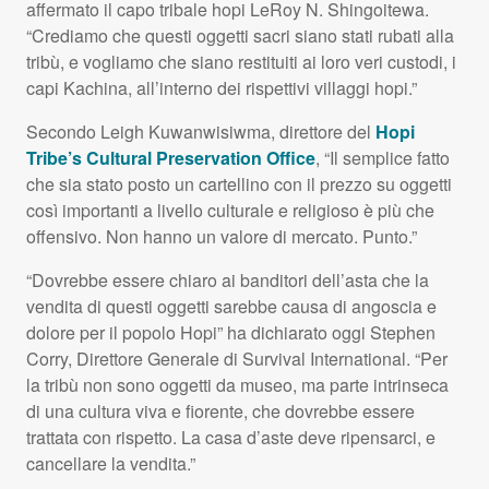
affermato il capo tribale hopi LeRoy N. Shingoitewa.
“Crediamo che questi oggetti sacri siano stati rubati alla
tribù, e vogliamo che siano restituiti ai loro veri custodi, i
capi Kachina, all’interno dei rispettivi villaggi hopi.”
Secondo Leigh Kuwanwisiwma, direttore del
Hopi
Tribe’s Cultural Preservation Office
, “Il semplice fatto
che sia stato posto un cartellino con il prezzo su oggetti
così importanti a livello culturale e religioso è più che
offensivo. Non hanno un valore di mercato. Punto.”
“Dovrebbe essere chiaro ai banditori dell’asta che la
vendita di questi oggetti sarebbe causa di angoscia e
dolore per il popolo Hopi” ha dichiarato oggi Stephen
Corry, Direttore Generale di Survival International. “Per
la tribù non sono oggetti da museo, ma parte intrinseca
di una cultura viva e fiorente, che dovrebbe essere
trattata con rispetto. La casa d’aste deve ripensarci, e
cancellare la vendita.”