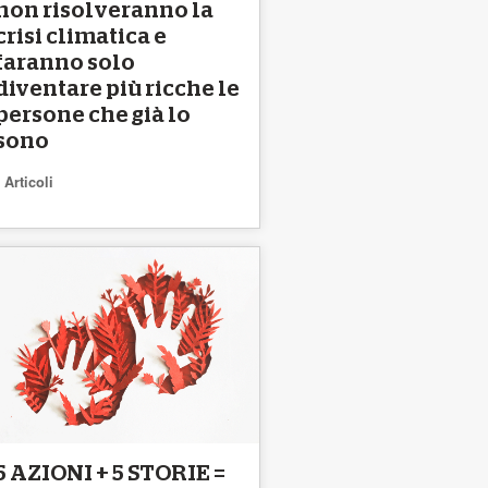
non risolveranno la
crisi climatica e
faranno solo
diventare più ricche le
persone che già lo
sono
Articoli
5 AZIONI + 5 STORIE =