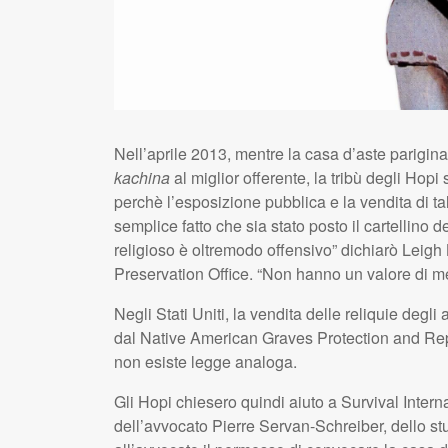
Nell’aprile 2013, mentre la casa d’aste parigin
kachina
al miglior offerente, la tribù degli Hopi
perchè l’esposizione pubblica e la vendita di tali
semplice fatto che sia stato posto il cartellino d
religioso è oltremodo offensivo” dichiarò Leigh
Preservation Office. “Non hanno un valore di me
Negli Stati Uniti, la vendita delle reliquie degli 
dal Native American Graves Protection and Repa
non esiste legge analoga.
Gli Hopi chiesero quindi aiuto a Survival Interna
dell’avvocato Pierre Servan-Schreiber, dello s