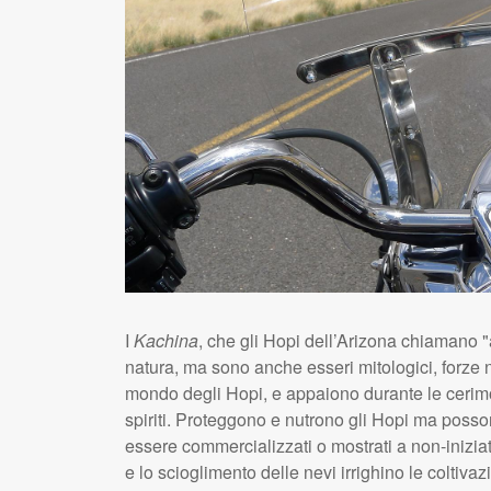
I
Kachina
, che gli Hopi dell’Arizona chiamano "am
natura, ma sono anche esseri mitologici, forze n
mondo degli Hopi, e appaiono durante le cerimo
spiriti. Proteggono e nutrono gli Hopi ma poss
essere commercializzati o mostrati a non-inizia
e lo scioglimento delle nevi irrighino le coltiva