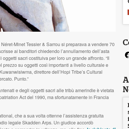
C
a Néret-Minet Tessier & Sarrou si preparava a vendere 70
 scrisse ai banditori chiedendo l’annullamento dell’asta
 oggetti sacri costituiva per loro un grande affronto. “Il
el prezzo su oggetti così importanti a livello culturale e
 Kuwanwisiwma, direttore dell’Hopi Tribe’s Cultural
rcato. Punto.”
A
N
antenati e degli oggetti sacri alle tribù amerindie è vietata
triation Act del 1990, ma sfortunatamente in Francia
tional, che a sua volta ottenne l’assistenza gratuita
tudio legale Skadden Arps. Un giudice accordò