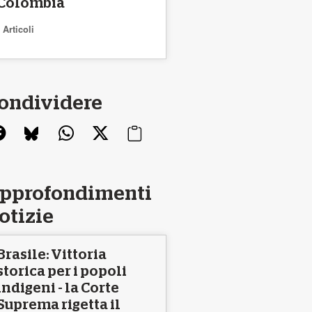
Colombia
Articoli
ondividere
pprofondimenti
otizie
Brasile: Vittoria
storica per i popoli
indigeni - la Corte
Suprema rigetta il