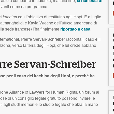
’aste a comparire in udienza, ma, alla fine,
la richiesta di
avanti come da programma.
ei
kachina
con l’obiettivo di restituirlo agli Hopi. E a luglio,
 Batmanghelidj e Kayla Wieche dell’ufficio americano di
lla sede francese) l’ha finalmente
riportato a casa
.
nternational, Pierre Servan-Schreiber racconta il caso e il
izona, verso la terra degli Hopi, che lui crede abbiano
erre Servan-Schreiber
se per il caso dei kachina degli Hopi, e perché ha
zione Alliance of Lawyers for Human Rights, un forum al
se di un consiglio legale gratuito possono inviare le
ti agli studi membri e lo studio legale che alza la mano