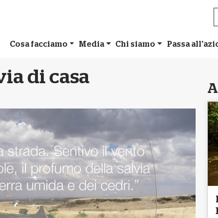
Cosa facciamo
Media
Chi siamo
Passa all'az
ia di casa
A