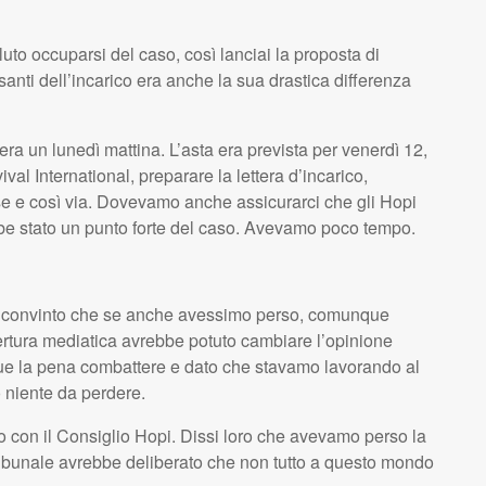
uto occuparsi del caso, così lanciai la proposta di
anti dell’incarico era anche la sua drastica differenza
era un lunedì mattina. L’asta era prevista per venerdì 12,
al International, preparare la lettera d’incarico,
esse e così via. Dovevamo anche assicurarci che gli Hopi
be stato un punto forte del caso. Avevamo poco tempo.
o convinto che se anche avessimo perso, comunque
pertura mediatica avrebbe potuto cambiare l’opinione
ue la pena combattere e dato che stavamo lavorando al
 niente da perdere.
no con il Consiglio Hopi. Dissi loro che avevamo perso la
 tribunale avrebbe deliberato che non tutto a questo mondo