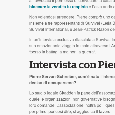
all’avvocato il permesso di convocare la casa d
bloccare la vendita fu respinta
e l’asta andò 
Non volendosi arrendere, Pierre comprò uno d
insieme a tre rappresentanti di Survival (Leila
Survival International, e Jean-Patrick Razon de
In un’intervista esclusiva rilasciata a Survival I
suo emozionante viaggio in moto attraverso l’Ar
“perso la battaglia ma non la guerra”.
Intervista con Pi
Pierre Servan-Schreiber, com’è nato l’interes
deciso di occuparsene?
Lo studio legale Skadden fa parte dell’associa
quale le organizzazioni non governative bisogno
loro domande. L’associazione inoltra poi i quesi
per primo, per così dire, si aggiudica il lavoro.