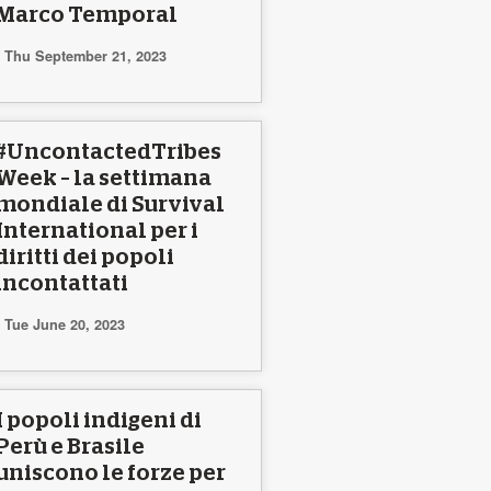
Marco Temporal
Thu September 21, 2023
#UncontactedTribes
Week – la settimana
mondiale di Survival
International per i
diritti dei popoli
incontattati
Tue June 20, 2023
I popoli indigeni di
Perù e Brasile
uniscono le forze per