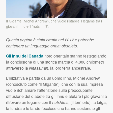
Il Gigante (Michel Andrew), che vuole ristabile il legame tra i
giovani Innu e il ‘nutshimit’.
Questa pagina è stata creata nel 2012 e potrebbe
contenere un linguaggio ormai obsoleto.
Gli Innu del Canada
nord orientale stanno festeggiando
la conclusione di una storica marcia di 4.000 chilometri
attraverso la
Nitassinan
, la loro terra ancestrale.
L’iniziativa è partita da un uomo innu, Michel Andrew
(conosciuto come “il Gigante”), che con la sua impresa
vuole richiamare l’attenzione sulla preoccupante
diffusione del diabete tra gli Innu e aiutare i più giovani a
ritrovare un legame con il
nutshimit
, (il territorio): la taiga,
la tundra e le lande rocciose che hanno sostenuto gli