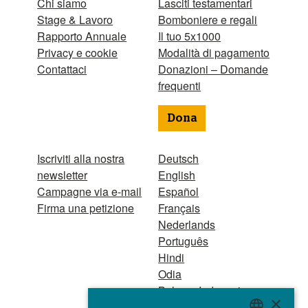
Chi siamo
Lasciti testamentari
Stage & Lavoro
Bomboniere e regali
Rapporto Annuale
Il tuo 5x1000
Privacy e cookie
Modalità di pagamento
Contattaci
Donazioni – Domande
frequenti
Dona
Iscriviti alla nostra
Deutsch
newsletter
English
Campagne via e-mail
Español
Firma una petizione
Français
Nederlands
Português
Hindi
Odia
Bahasa Indonesia
×