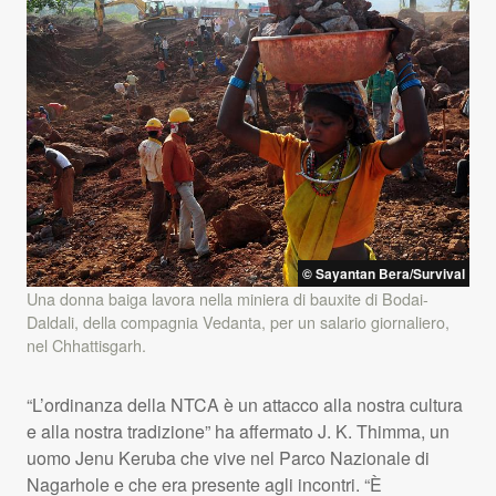
© Sayantan Bera/Survival
Una donna baiga lavora nella miniera di bauxite di Bodai-
Daldali, della compagnia Vedanta, per un salario giornaliero,
nel Chhattisgarh.
“L’ordinanza della
NTCA
è un attacco alla nostra cultura
e alla nostra tradizione” ha affermato J. K. Thimma, un
uomo Jenu Keruba che vive nel Parco Nazionale di
Nagarhole e che era presente agli incontri. “È