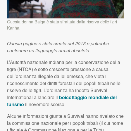
Questa donna Baiga è stata sfrattata dalla riserva delle tigri
Kanha.
Questa pagina è stata creata nel 2018 e potrebbe
contenere un linguaggio ormai obsoleto.
L’Autorità nazionale indiana per la conservazione della
tigre (
NTCA
) è sotto crescente pressione a causa
dell’ordinanza illegale da lei emessa, che vieta il
riconoscimento dei diritti forestali dei popoli tribali nelle
riserve delle tigri. L’ordinanza ha indotto Survival
International a lanciare il
boicottaggio mondiale del
turismo
il novembre scorso.
Alcune informazioni giunte a Survival hanno rivelato che
la commissione nazionale per i popoli tribali (il cui nome
ufficiale è Commissione Nazionale per le Tribù