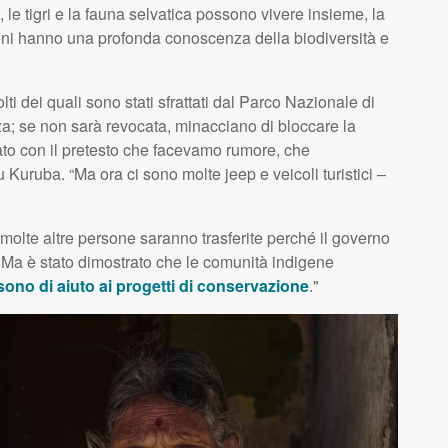
 le tigri e la fauna selvatica possono vivere insieme, la
geni hanno una profonda conoscenza della biodiversità e
i dei quali sono stati sfrattati dal Parco Nazionale di
a; se non sarà revocata, minacciano di bloccare la
ato con il pretesto che facevamo rumore, che
 Kuruba. “Ma ora ci sono molte jeep e veicoli turistici –
olte altre persone saranno trasferite perché il governo
… Ma è stato dimostrato che le comunità indigene
sono di aiuto ai progetti di conservazione
."