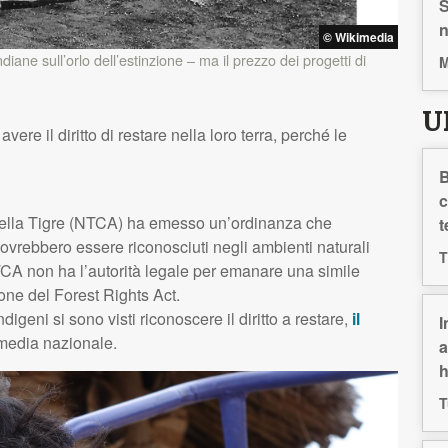
S
n
© Wikimedia
indiane sull’orlo dell’estinzione – ma il prezzo dei progetti di
M
U
ere il diritto di restare nella loro terra, perché le
B
c
lla Tigre (
NTCA
) ha emesso un’ordinanza che
t
 dovrebbero essere riconosciuti negli ambienti naturali
T
TCA
non ha l’autorità legale per emanare una simile
one del Forest Rights Act.
indigeni si sono visti riconoscere il diritto a restare,
il
I
 media nazionale.
a
h
T