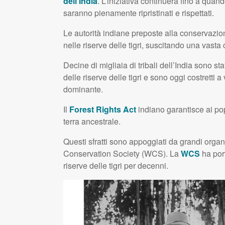
dell’India
. L’iniziativa continuerà fino a quando
saranno pienamente ripristinati e rispettati.
Le autorità indiane preposte alla conservazio
nelle riserve delle tigri, suscitando una vast
Decine di migliaia di tribali dell’India sono sta
delle riserve delle tigri e sono oggi costretti 
dominante.
Il
Forest Rights Act
indiano garantisce ai popo
terra ancestrale.
Questi sfratti sono appoggiati da grandi orga
Conservation Society (
WCS
). La
WCS
ha port
riserve delle tigri per decenni.