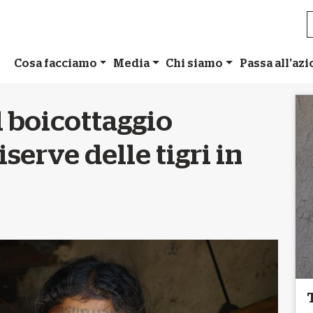
Cosa facciamo
Media
Chi siamo
Passa all'az
l boicottaggio
serve delle tigri in