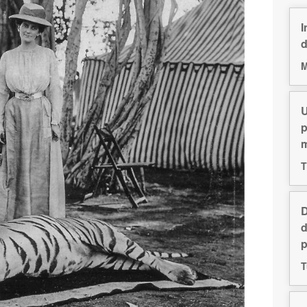
I
d
M
U
p
m
T
D
d
p
T