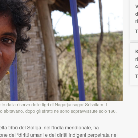
V
d
r
T
K
r
c
T
o dalla riserva delle tigri di Nagarjunsagar Srisailam. I
 abitavano, dopo gli sfratti ne sono sopravvissute solo 160.
ella tribù dei Soliga, nell’India meridionale, ha
e dei “diritti umani e dei diritti indigeni perpetrata nel