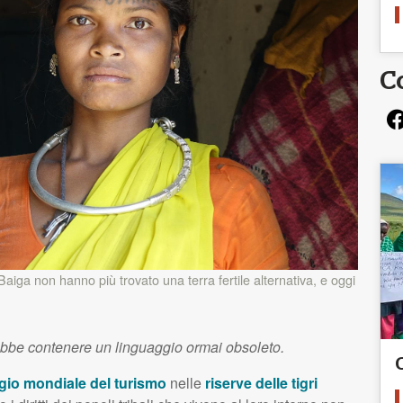
C
aiga non hanno più trovato una terra fertile alternativa, e oggi
ebbe contenere un linguaggio ormai obsoleto.
ggio mondiale del turismo
nelle
riserve delle tigri