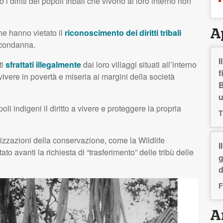
 i diritti dei popoli tribali che vivono al loro interno non
ne hanno vietato il
riconoscimento dei diritti tribali
A
a condanna.
I
ti
sfrattati illegalmente
dai loro villaggi situati all’interno
f
a vivere in povertà e miseria ai margini della società
B
li indigeni il diritto a vivere e proteggere la propria
T
nizzazioni della conservazione, come la Wildlife
I
ato avanti la richiesta di “trasferimento” delle tribù delle
g
d
F
Ar