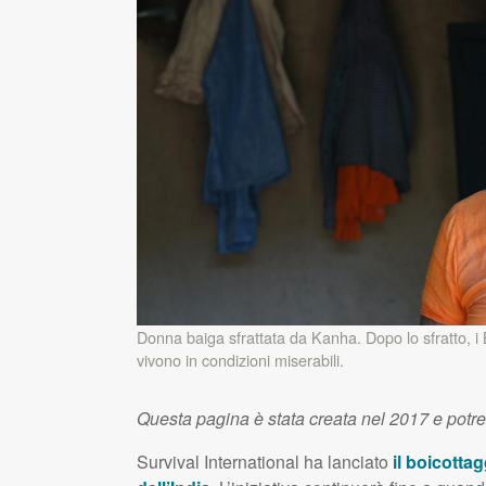
Donna baiga sfrattata da Kanha. Dopo lo sfratto, i B
vivono in condizioni miserabili.
Questa pagina è stata creata nel 2017 e potr
Survival International ha lanciato
il boicotta