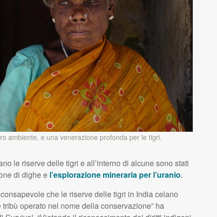
ro ambiente, e una venerazione profonda per le tigri.
no le riserve delle tigri e all’interno di alcune sono stati
ione di dighe e
l’esplorazione mineraria per l’uranio
.
onsapevole che le riserve delle tigri in India celano
lle tribù operato nel nome della conservazione” ha