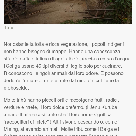
“Una
Nonostante la folta e ricca vegetazione, i popoli indigeni
non hanno bisogno di mappe. Hanno una conoscenza
straordinaria e intima di ogni albero, roccia o corso d’acqua.
I Soliga usano 45 tipi diversi di foglie solo per cucinare.
Riconoscono i singoli animali dal loro odore. E possono
dedurre l’umore di un elefante dal modo in cui tiene la
proboscide.
Molte tribù hanno piccoli orti e raccolgono frutti, radici,
verdure e miele, il loro dolce preferito. (I Jenu Kuruba
amano il miele così tanto che il loro nome significa
“raccoglitori di miele”!) Altri vivono pescando o, come i
Mising, allevando animali. Molte tribù come i Baiga e i