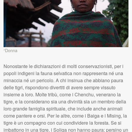
“Donna
Nonostante le dichiarazioni di molti conservazionisti, per i
popoli indigeni la fauna selvatica non rappresenta né una
minaccia né un pericolo. A chi insinua che abbiano paura
delle tigri, rispondono divertiti di avere sempre vissuto
insieme a loro. Molte tribù, come i Chenchu, venerano la
tigre, e la considerano sia una divinità sia un membro della
loro grande famiglia spirituale, che include anche animali
come pantere e orsi. Per le altre, come i Baiga e i Mising, la
tigre è un compagno con cui condividere la foresta. Se si
imbattono in una tigre, i Soliga non hanno paura: persino un