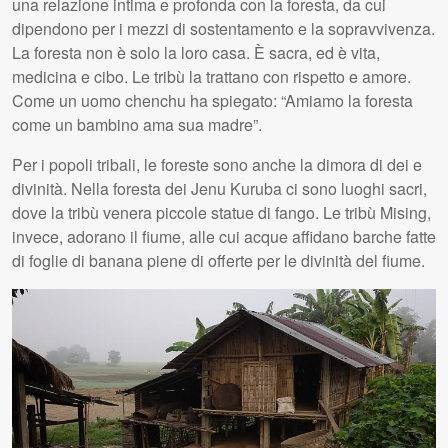
una relazione intima e profonda con la foresta, da cui
dipendono per i mezzi di sostentamento e la sopravvivenza.
La foresta non è solo la loro casa. È sacra, ed è vita,
medicina e cibo. Le tribù la trattano con rispetto e amore.
Come un uomo chenchu ha spiegato: “Amiamo la foresta
come un bambino ama sua madre”.
Per i popoli tribali, le foreste sono anche la dimora di dei e
divinità. Nella foresta dei Jenu Kuruba ci sono luoghi sacri,
dove la tribù venera piccole statue di fango. Le tribù Mising,
invece, adorano il fiume, alle cui acque affidano barche fatte
di foglie di banana piene di offerte per le divinità del fiume.