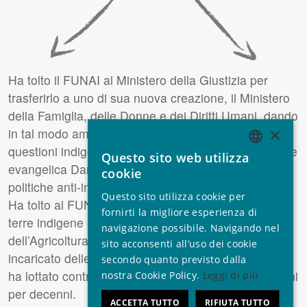
Ha tolto il FUNAI al Ministero della Giustizia per
trasferirlo a uno di sua nuova creazione, il Ministero
della Famiglia, delle Donne e dei Diritti Umani, dando
×
in tal modo ampie possibilità di influenzare le
questioni indigene alla nuova Ministra, la predicatrice
Questo sito web utilizza
ENGLISH
evangelica Damares Alves, già nota per le sue
cookie
politiche anti-indigene.
GERMAN
Questo sito utilizza cookie per
Ha tolto al FUNAI la responsabilità di demarcare le
SPANISH
fornirti la migliore esperienza di
terre indigene per assegnarla al Ministero
navigazione possibile. Navigando nel
FRENCH
dell’Agricoltura, dove il funzionario del dipartimento
sito acconsenti all’uso dei cookie
ITALIAN
incaricato delle questioni territoriali, Nabhan Garcia,
secondo quanto previsto dalla
ha lottato contro la demarcazione dei territori indigeni
nostra Cookie Policy.
Leggi di più
PORTUGUESE
per decenni.
ACCETTA TUTTO
RIFIUTA TUTTO