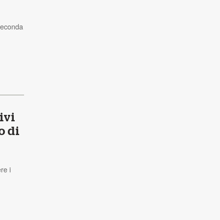
 seconda
ivi
o di
re i