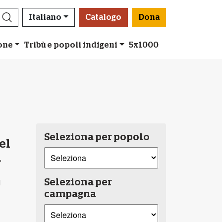
Italiano
Catalogo
Dona
ione
Tribù e popoli indigeni
5x1000
Seleziona per popolo
el
i
l
Seleziona per
campagna