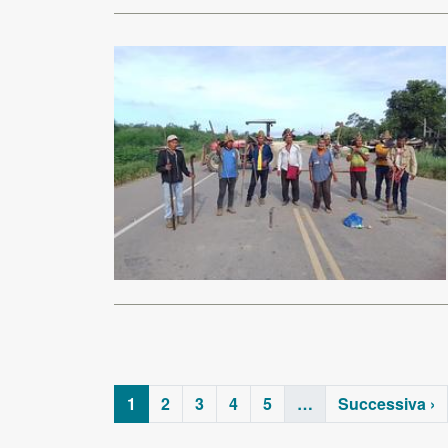
1
2
3
4
5
…
Successiva ›