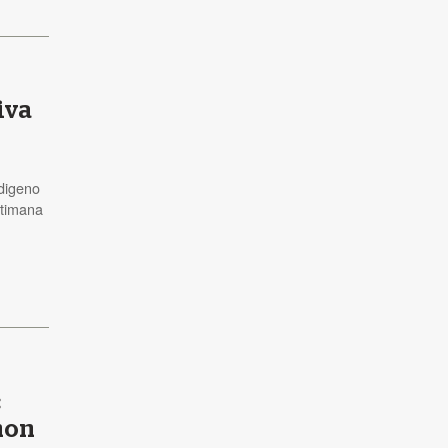
iva
ndigeno
ttimana
:
non