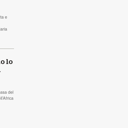
lta e
iaria
o lo
i
assa del
l’Africa