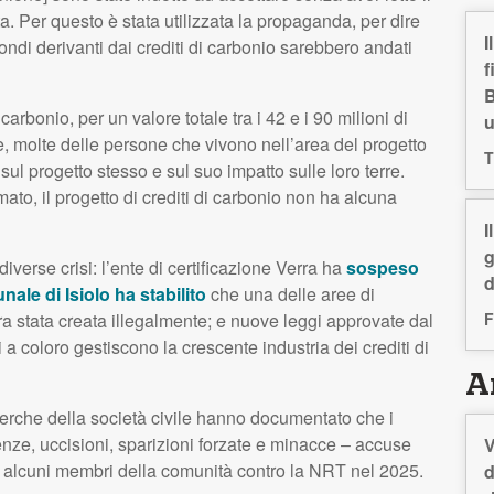
. Per questo è stata utilizzata la propaganda, per dire
I
ondi derivanti dai crediti di carbonio sarebbero andati
f
B
carbonio, per un valore totale tra i 42 e i 90 milioni di
e, molte delle persone che vivono nell’area del progetto
T
l progetto stesso e sul suo impatto sulle loro terre.
ato, il progetto di crediti di carbonio non ha alcuna
I
g
 diverse crisi: l’ente di certificazione Verra ha
sospeso
d
unale di Isiolo ha stabilito
che una delle aree di
F
a stata creata illegalmente; e nuove leggi approvate dal
 coloro gestiscono la crescente industria dei crediti di
Ar
cerche della società civile hanno documentato che i
nze, uccisioni, sparizioni forzate e minacce – accuse
V
a alcuni membri della comunità contro la NRT nel 2025.
d