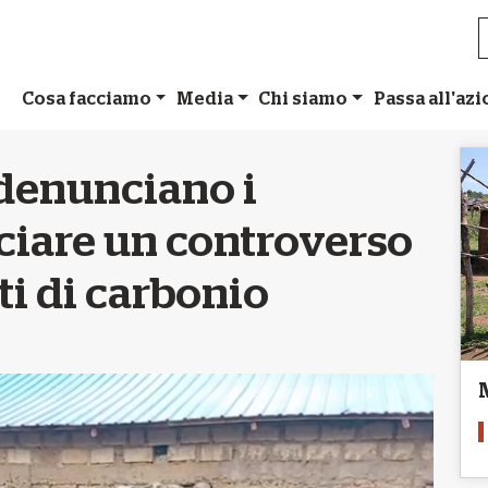
Cosa facciamo
Media
Chi siamo
Passa all'az
 denunciano i
nciare un controverso
ti di carbonio