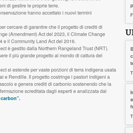
p
ni di gestire le proprie terre.
nservazione hanno accettato i nuovi termini
F
er cercare di garantire che il progetto di crediti di
U
ange (Amendment) Act del 2023, il Climate Change
4 e il Community Land Act del 2016.
ect è gestito dalla Northern Rangeland Trust (NRT).
B
ssere il più grande progetto al mondo di cattura del
c
t
ct si estende per vaste porzioni di terra indigena usata
T
e Rendille. Il progetto costringe i pastori indigeni a
 pascolo e genera crediti di carbonio sostenendo che la
ermazione screditata dagli esperti e analizzata dal
I
 carbon”.
a
h
T