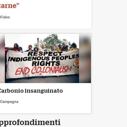
carne”
Video
Carbonio insanguinato
Campagna
pprofondimenti