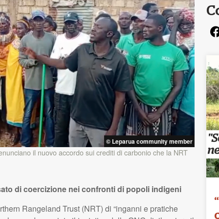
C
© Leparua community member
nunciano il nuovo accordo sui crediti di carbonio che la
NRT
sato di coercizione nei confronti di popoli indigeni
thern Rangeland Trust (NRT) di “inganni e pratiche