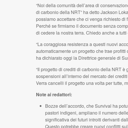
“Noi della comunità dell’area di conservazio
di carbonio della NRT” ha detto Jackson Loka
possiamo accettare che ci venga richiesto di
Perché se firmiamo il documento senza compr
di cedere la nostra terra. Chiedo anche a tutti
“La coraggiosa resistenza a questi nuovi acc
automaticamente un progetto che trae profitti dall
ha dichiarato oggi la Direttrice generale di Su
“Il progetto di crediti di carbonio della NRT è
sospensioni all’interno del mercato dei crediti
Verra cancelli il progetto una volta per tutte,
Note ai redattori:
Bozze dell’accordo, che Survival ha potut
pastori indigeni, ampliano il numero delle
significativa dei futuri introiti derivanti da
Questo potrebbe creare nuovi conflitti sul