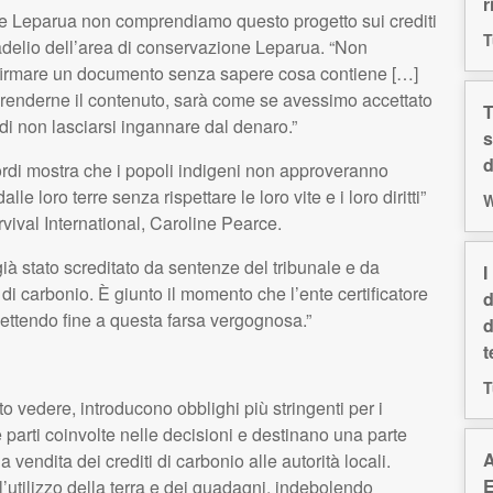
r
ne Leparua non comprendiamo questo progetto sui crediti
T
delio dell’area di conservazione Leparua. “Non
 firmare un documento senza sapere cosa contiene […]
enderne il contenuto, sarà come se avessimo accettato
T
 di non lasciarsi ingannare dal denaro.”
s
d
ordi mostra che i popoli indigeni non approveranno
e loro terre senza rispettare le loro vite e i loro diritti”
W
rvival International, Caroline Pearce.
 già stato screditato da sentenze del tribunale e da
I
 di carbonio. È giunto il momento che l’ente certificatore
d
 mettendo fine a questa farsa vergognosa.”
d
t
T
o vedere, introducono obblighi più stringenti per i
 parti coinvolte nelle decisioni e destinano una parte
A
lla vendita dei crediti di carbonio alle autorità locali.
E
l’utilizzo della terra e dei guadagni, indebolendo