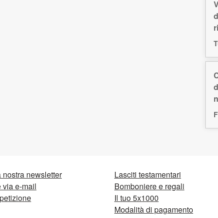
V
d
r
T
C
d
n
F
la nostra newsletter
Lasciti testamentari
via e-mail
Bomboniere e regali
petizione
Il tuo 5x1000
Modalità di pagamento