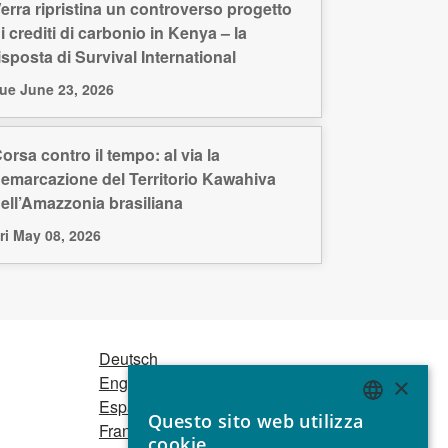
erra ripristina un controverso progetto
i crediti di carbonio in Kenya – la
isposta di Survival International
ue June 23, 2026
orsa contro il tempo: al via la
emarcazione del Territorio Kawahiva
ell’Amazzonia brasiliana
ri May 08, 2026
Deutsch
English
×
Español
Questo sito web utilizza
Français
ENGLISH
cookie