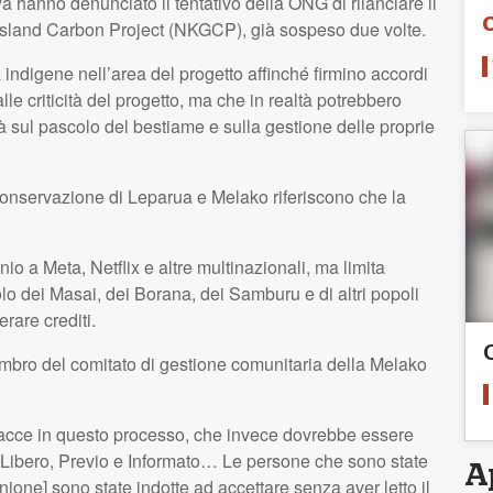
a hanno denunciato il tentativo della ONG di rilanciare il
sland Carbon Project (NKGCP), già sospeso due volte.
ndigene nell’area del progetto affinché firmino accordi
 criticità del progetto, ma che in realtà potrebbero
tà sul pascolo del bestiame e sulla gestione delle proprie
 conservazione di Leparua e Melako riferiscono che la
o a Meta, Netflix e altre multinazionali, ma limita
olo dei Masai, dei Borana, dei Samburu e di altri popoli
erare crediti.
embro del comitato di gestione comunitaria della Melako
inacce in questo processo, che invece dovrebbe essere
 Libero, Previo e Informato… Le persone che sono state
A
unione] sono state indotte ad accettare senza aver letto il