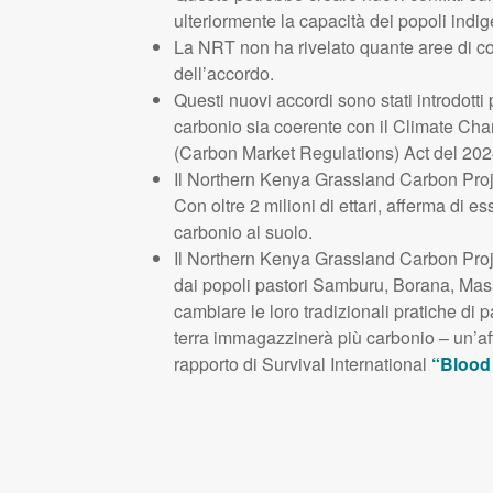
ulteriormente la capacità dei popoli indige
La NRT non ha rivelato quante aree di co
dell’accordo.
Questi nuovi accordi sono stati introdotti p
carbonio sia coerente con il Climate Ch
(Carbon Market Regulations) Act del 202
Il Northern Kenya Grassland Carbon Proj
Con oltre 2 milioni di ettari, afferma di e
carbonio al suolo.
Il Northern Kenya Grassland Carbon Proje
dai popoli pastori Samburu, Borana, Masai 
cambiare le loro tradizionali pratiche di
terra immagazzinerà più carbonio – un’aff
rapporto di Survival International
“Blood