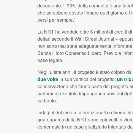
documento. Il 90% della comunità è analfabeta
che avrebbero dovuto firmare quel giorno o i f
persi per sempre.”
La NRT ha venduto oltre 6 milioni di crediti di 
dollari secondo il Wall Street Journal – eppur
non sono mai state adeguatamente informate su
Senza il loro Consenso Libero, Previo e Inform
base legale.
Negli ultimi anni, il progetto è stato colpito da
due volte
la sua verifica del progetto;
un trib
conservazione che fanno parte del progetto er
parlamento keniota impongono nuovi obblighi a
carbonio.
Indagini dei media internazionali e diverse ri
guardaparco della NRT sono coinvolti in viole
confermate in un caso giudiziario intentato d