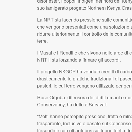
disoneste”, i popoli indigeni nel nord del Keny
suo famigerato progetto Northern Kenya Gras
La NRT sta facendo pressione sulle comunità i
che vengono presentati come una soluzione alle
ridurre ulteriormente il controllo delle comuni
terre.
I Masai e i Rendille che vivono nelle aree di
NRT li sta forzando a firmare gli accordi.
Il progetto NKGCP ha venduto crediti di carboni
drasticamente le pratiche tradizionali di pasc
pastori, le cui terre vengono utilizzate per gen
Rose Orguba, difensora dei diritti umani e m
Conservancy, ha detto a Survival:
“Molti hanno percepito pressione, fretta o m
trasparente, inclusivo e basato sul Consenso
trasportate con gli autobus sul luogo [della ri