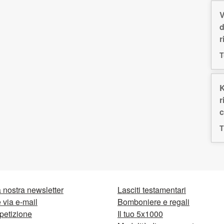
V
d
r
T
K
r
c
T
la nostra newsletter
Lasciti testamentari
via e-mail
Bomboniere e regali
petizione
Il tuo 5x1000