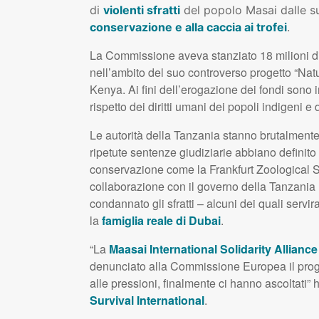
di
violenti sfratti
del popolo Masai dalle su
conservazione e alla caccia ai trofei
.
La Commissione aveva stanziato 18 milioni di
nell’ambito del suo controverso progetto “Natu
Kenya. Ai fini dell’erogazione dei fondi sono 
rispetto dei diritti umani dei popoli indigeni e 
Le autorità della Tanzania stanno brutalmente
ripetute sentenze giudiziarie abbiano definito ta
conservazione come la Frankfurt Zoological S
collaborazione con il governo della Tanzania
condannato gli sfratti – alcuni dei quali servi
la
famiglia reale di Dubai
.
“La
Maasai International Solidarity Alliance
denunciato alla Commissione Europea il proget
alle pressioni, finalmente ci hanno ascoltati” 
Survival International
.