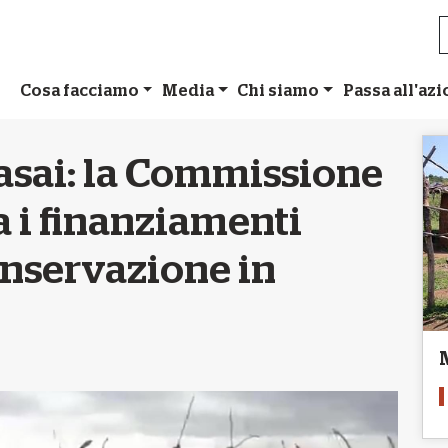
Cosa facciamo
Media
Chi siamo
Passa all'az
asai: la Commissione
 i finanziamenti
conservazione in