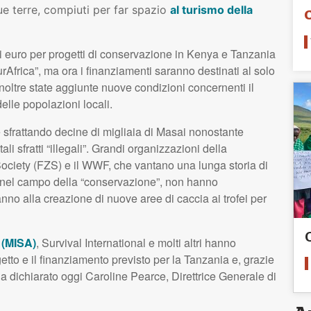
e terre, compiuti per far spazio
al turismo della
 euro per progetti di conservazione in Kenya e Tanzania
rAfrica”, ma ora i finanziamenti saranno destinati al solo
inoltre state aggiunte nuove condizioni concernenti il
delle popolazioni locali.
 sfrattando decine di migliaia di Masai nonostante
li sfratti “illegali”. Grandi organizzazioni della
ociety (FZS) e il WWF, che vantano una lunga storia di
 nel campo della “conservazione”, non hanno
ranno alla creazione di nuove aree di caccia ai trofei per
 (MISA)
, Survival International e molti altri hanno
to e il finanziamento previsto per la Tanzania e, grazie
ha dichiarato oggi Caroline Pearce, Direttrice Generale di