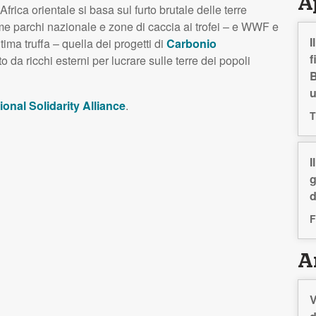
A
Africa orientale si basa sul furto brutale delle terre
me parchi nazionale e zone di caccia ai trofei – e WWF e
I
tima truffa – quella dei progetti di
Carbonio
f
to da ricchi esterni per lucrare sulle terre dei popoli
B
ional Solidarity Alliance
.
T
I
g
d
F
Ar
V