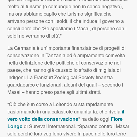
molto al turismo (o comunque non in senso negativo),
ma ora abbiamo capito che turismo significa che
arrivano persone con i soldi, il che induce il governo a
concludere che ‘Se spostiamo i Masai, di persone con i
soldi ne verranno di più’.”
La Germania è un’importante finanziatrice di progetti di
conservazione in Tanzania ed è ampiamente coinvolta
nella definizione delle politiche di conservazione nel
paese, che hanno già causato lo sfratto di migliaia di
indigeni. La Frankfurt Zoological Society finanzia
guardaparco e funzionari, alcuni dei quali – secondo i
Masai – hanno preso parte agli ultimi sfratti.
“Ciò che è in corso a Loliondo si sta rapidamente
trasformando in una catastrofe umanitaria, che rivela
il
vero volto della conservazione
" ha detto oggi
Fiore
Longo
di Survival International. “Sparano contro i Masai
solo perché loro vogliono vivere in pace nelle loro terre