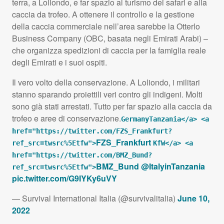
terra, a Loliondo, e far spazio al turismo dei safari e alla
caccia da trofeo. A ottenere il controllo e la gestione
della caccia commerciale nell’area sarebbe la Otterlo
Business Company (
OBC
, basata negli Emirati Arabi) –
che organizza spedizioni di caccia per la famiglia reale
degli Emirati e i suoi ospiti.
Il vero volto della conservazione. A Loliondo, i militari
stanno sparando proiettili veri contro gli indigeni. Molti
sono già stati arrestati. Tutto per far spazio alla caccia da
trofeo e aree di conservazione.
GermanyTanzania</a> <a
href="https://twitter.com/FZS_Frankfurt?
FZS_Frankfurt
ref_src=twsrc%5Etfw">
KfW</a> <a
href="https://twitter.com/BMZ_Bund?
BMZ_Bund
@ItalyinTanzania
ref_src=twsrc%5Etfw">
pic.twitter.com/G9IYKy6uVY
— Survival International Italia (@survivalitalia)
June 10,
2022