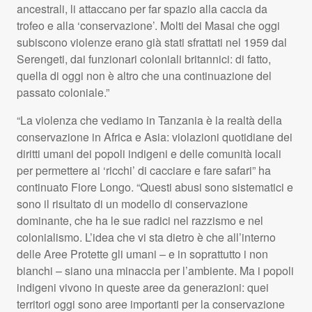
ancestrali, li attaccano per far spazio alla caccia da
trofeo e alla ‘conservazione’. Molti dei Masai che oggi
subiscono violenze erano già stati sfrattati nel 1959 dal
Serengeti, dai funzionari coloniali britannici: di fatto,
quella di oggi non è altro che una continuazione del
passato coloniale.”
“La violenza che vediamo in Tanzania è la realtà della
conservazione in Africa e Asia: violazioni quotidiane dei
diritti umani dei popoli indigeni e delle comunità locali
per permettere ai ‘ricchi’ di cacciare e fare safari” ha
continuato Fiore Longo. “Questi abusi sono sistematici e
sono il risultato di un modello di conservazione
dominante, che ha le sue radici nel razzismo e nel
colonialismo. L’idea che vi sta dietro è che all’interno
delle Aree Protette gli umani – e in soprattutto i non
bianchi – siano una minaccia per l’ambiente. Ma i popoli
indigeni vivono in queste aree da generazioni: quei
territori oggi sono aree importanti per la conservazione