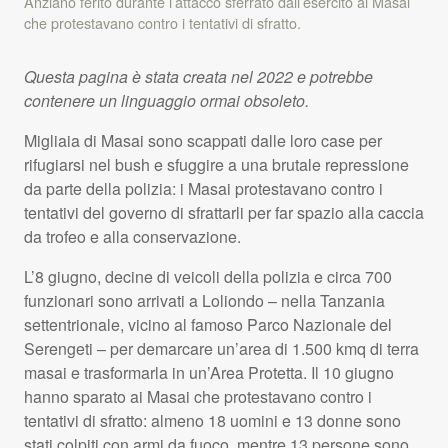
Anziano ferito durante l’attacco sferrato dall’esercito ai Masai
che protestavano contro i tentativi di sfratto.
Questa pagina è stata creata nel 2022 e potrebbe
contenere un linguaggio ormai obsoleto.
Migliaia di Masai sono scappati dalle loro case per
rifugiarsi nel bush e sfuggire a una brutale repressione
da parte della polizia: i Masai protestavano contro i
tentativi del governo di sfrattarli per far spazio alla caccia
da trofeo e alla conservazione.
L’8 giugno, decine di veicoli della polizia e circa 700
funzionari sono arrivati a Loliondo – nella Tanzania
settentrionale, vicino al famoso Parco Nazionale del
Serengeti – per demarcare un’area di 1.500 kmq di terra
masai e trasformarla in un’Area Protetta. Il 10 giugno
hanno sparato ai Masai che protestavano contro i
tentativi di sfratto: almeno 18 uomini e 13 donne sono
stati colpiti con armi da fuoco, mentre 13 persone sono