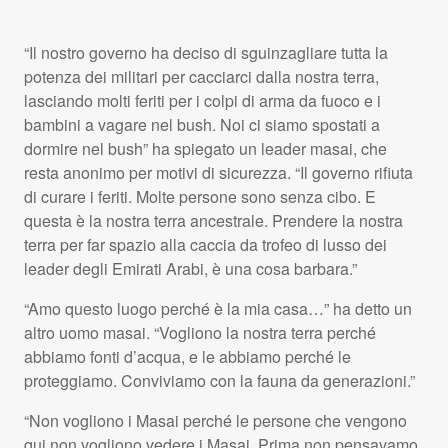
“Il nostro governo ha deciso di sguinzagliare tutta la
potenza dei militari per cacciarci dalla nostra terra,
lasciando molti feriti per i colpi di arma da fuoco e i
bambini a vagare nel bush. Noi ci siamo spostati a
dormire nel bush” ha spiegato un leader masai, che
resta anonimo per motivi di sicurezza. “Il governo rifiuta
di curare i feriti. Molte persone sono senza cibo. E
questa è la nostra terra ancestrale. Prendere la nostra
terra per far spazio alla caccia da trofeo di lusso dei
leader degli Emirati Arabi, è una cosa barbara.”
“Amo questo luogo perché è la mia casa…” ha detto un
altro uomo masai. “Vogliono la nostra terra perché
abbiamo fonti d’acqua, e le abbiamo perché le
proteggiamo. Conviviamo con la fauna da generazioni.”
“Non vogliono i Masai perché le persone che vengono
qui non vogliono vedere i Masai. Prima non pensavamo