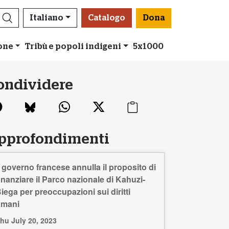
Italiano
Catalogo
Dona
ione
Tribù e popoli indigeni
5x1000
ondividere
pprofondimenti
l governo francese annulla il proposito di
inanziare il Parco nazionale di Kahuzi-
iega per preoccupazioni sui diritti
umani
hu July 20, 2023