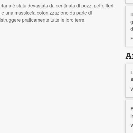
iana è stata devastata da centinaia di pozzi petroliferi,
re e una massiccia colonizzazione da parte di
I
struggere praticamente tutte le loro terre.
g
d
F
Ar
L
A
W
R
i
W