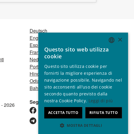
Deutsch
English
×
Español
Questo sito web utilizza
Français
ENGLISH
cookie
ti
Nederlands
GERMAN
Português
Questo sito utilizza cookie per
SPANISH
Hindi
fornirti la migliore esperienza di
navigazione possibile. Navigando nel
Odia
FRENCH
sito acconsenti all’uso dei cookie
Bahasa Indonesia
ITALIAN
secondo quanto previsto dalla
nostra Cookie Policy.
Leggi di più
Seguici
PORTUGUESE
 - 2026
ACCETTA TUTTO
RIFIUTA TUTTO
MOSTRA DETTAGLI