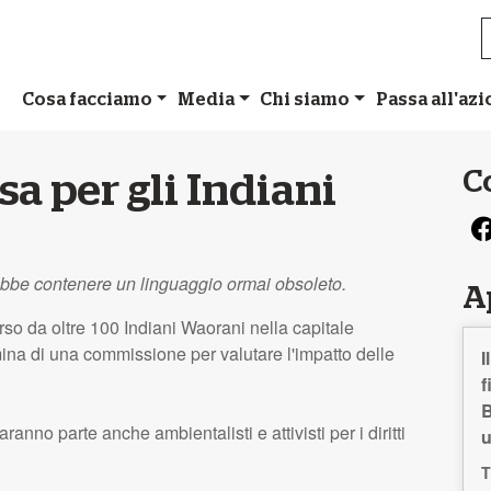
Cosa facciamo
Media
Chi siamo
Passa all'az
C
sa per gli Indiani
ebbe contenere un linguaggio ormai obsoleto.
A
rso da oltre 100 Indiani Waorani nella capitale
ina di una commissione per valutare l'impatto delle
I
f
B
anno parte anche ambientalisti e attivisti per i diritti
T