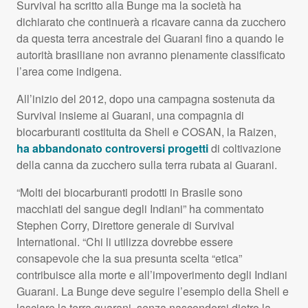
Survival ha scritto alla Bunge ma la società ha
dichiarato che continuerà a ricavare canna da zucchero
da questa terra ancestrale dei Guarani fino a quando le
autorità brasiliane non avranno pienamente classificato
l’area come indigena.
All’inizio del 2012, dopo una campagna sostenuta da
Survival insieme ai Guarani, una compagnia di
biocarburanti costituita da Shell e
COSAN
, la Raizen,
ha abbandonato controversi progetti
di coltivazione
della canna da zucchero sulla terra rubata ai Guarani.
“Molti dei biocarburanti prodotti in Brasile sono
macchiati del sangue degli Indiani” ha commentato
Stephen Corry, Direttore generale di Survival
International. “Chi li utilizza dovrebbe essere
consapevole che la sua presunta scelta “etica”
contribuisce alla morte e all’impoverimento degli Indiani
Guarani. La Bunge deve seguire l’esempio della Shell e
lasciare la terra guarani, senza nascondersi dietro la