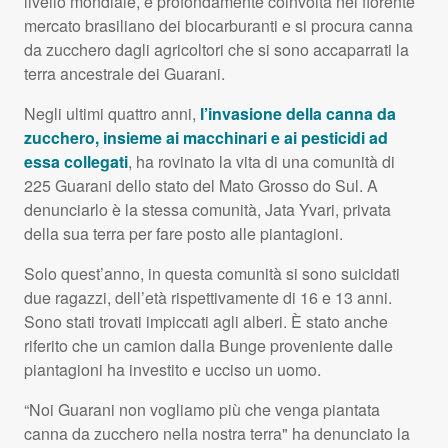
livello mondiale, è profondamente coinvolta nel fiorente
mercato brasiliano dei biocarburanti e si procura canna
da zucchero dagli agricoltori che si sono accaparrati la
terra ancestrale dei Guarani.
Negli ultimi quattro anni,
l’invasione della canna da
zucchero, insieme ai macchinari e ai pesticidi ad
essa collegati
, ha rovinato la vita di una comunità di
225 Guarani dello stato del Mato Grosso do Sul. A
denunciarlo è la stessa comunità, Jata Yvari, privata
della sua terra per fare posto alle piantagioni.
Solo quest’anno, in questa comunità si sono suicidati
due ragazzi, dell’età rispettivamente di 16 e 13 anni.
Sono stati trovati impiccati agli alberi. È stato anche
riferito che un camion dalla Bunge proveniente dalle
piantagioni ha investito e ucciso un uomo.
“Noi Guarani non vogliamo più che venga piantata
canna da zucchero nella nostra terra" ha denunciato la