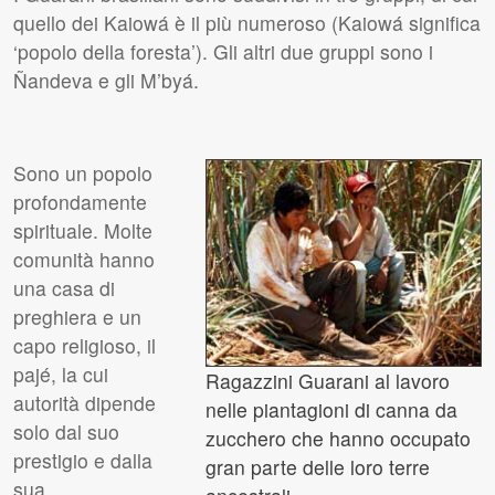
quello dei Kaiowá è il più numeroso (Kaiowá significa
‘popolo della foresta’). Gli altri due gruppi sono i
Ñandeva e gli M’byá.
Sono un popolo
profondamente
spirituale. Molte
comunità hanno
una casa di
preghiera e un
capo religioso, il
pajé, la cui
Ragazzini Guarani al lavoro
autorità dipende
nelle piantagioni di canna da
solo dal suo
zucchero che hanno occupato
prestigio e dalla
gran parte delle loro terre
sua