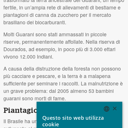
fertile, in un’ampia rete di allevamenti di bestiame e
piantagioni di canna da zucchero per il mercato
brasiliano dei biocarburanti.
Molti Guarani sono stati ammassati in piccole
riserve, permanentemente affollate. Nella riserva di
Dourados, ad esempio, in poco più di 3.000 ettari
vivono 12.000 Indiani.
A causa della distruzione della foresta non possono
più cacciare e pescare, e la terra è a malapena
sufficiente per seminare i raccolti. La malnutrizione è
un grave problema: dal 2005 almeno 53 bambini
guarani sono morti di fame.
×
Piantagioni di canna da zucchero
Questo sito web utilizza
ENGLISH
Il Brasile ha una delle industrie di biocarburanti più
cookie