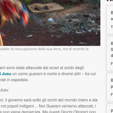
B
a
T
B
dato la rioccupazione della sua terra, ma di recente la
S
.
d
F
ni sono state attaccate dai sicari al soldo degli
i Jusu
un uomo guarani è morto e diversi altri – tra cui
rati in ospedale.
B
 Jusu
F
ci, il governo sarà sotto gli occhi del mondo intero e sta
noi popoli indigeni… Noi Guarani veniamo attaccati, i
P
ra non viene demarcata. Ma questi Giochi Olimpici non