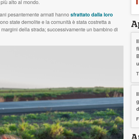
 più alto al mondo.
siliani pesantemente armati hanno
sfrattato dalla loro
sono state demolite e la comunità è stata costretta a
A
i margini della strada; successivamente un bambino di
I
f
B
T
I
g
d
F
Ar