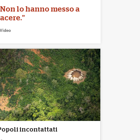
“Non lo hanno messo a
tacere.”
Video
Popoli incontattati