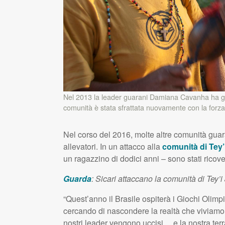
Nel 2013 la leader guarani Damiana Cavanha ha gui
comunità è stata sfrattata nuovamente con la forza
Nel corso del 2016, molte altre comunità guara
allevatori. In un attacco alla
comunità di Tey’
un ragazzino di dodici anni – sono stati ricove
Guarda
: Sicari attaccano la comunità di Tey’i
“Quest’anno il Brasile ospiterà i Giochi Olimpi
cercando di nascondere la realtà che viviamo 
nostri leader vengono uccisi… e la nostra ter