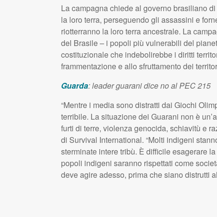
La campagna chiede al governo brasiliano di 
la loro terra, perseguendo gli assassini e fo
riotterranno la loro terra ancestrale. La cam
del Brasile – i popoli più vulnerabili del piane
costituzionale che indebolirebbe i diritti territ
frammentazione e allo sfruttamento dei territori
Guarda
: leader guarani dice no al
PEC
215
“Mentre i media sono distratti dai Giochi Olimpi
terribile. La situazione dei Guarani non è un’
furti di terre, violenza genocida, schiavitù e 
di Survival International. “Molti indigeni sta
sterminate intere tribù. È difficile esagerare l
popoli indigeni saranno rispettati come società 
deve agire adesso, prima che siano distrutti alt