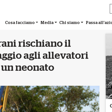
Cosa facciamo
Media
Chi siamo
Passa all'az
ani rischiano il
ggio agli allevatori
i un neonato