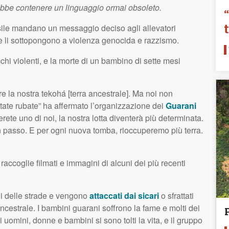
ebbe contenere un linguaggio ormai obsoleto.
asile mandano un messaggio deciso agli allevatori
 e li sottopongono a violenza genocida e razzismo.
chi violenti, e la morte di un bambino di sette mesi
re la nostra tekohá [terra ancestrale]. Ma noi non
state rubate” ha affermato l’organizzazione dei
Guarani
rete uno di noi, la nostra lotta diventerà più determinata.
n passo. E per ogni nuova tomba, rioccuperemo più terra.
raccoglie filmati e immagini di alcuni dei più recenti
ni delle strade e vengono
attaccati dai sicari
o sfrattati
ancestrale. I bambini guarani soffrono la fame e molti dei
 uomini, donne e bambini si sono tolti la vita, e il gruppo