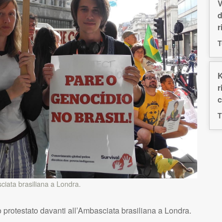
V
d
r
T
K
r
c
T
sciata brasiliana a Londra.
no protestato davanti all’Ambasciata brasiliana a Londra.