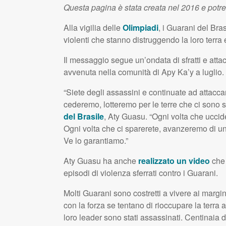
Questa pagina è stata creata nel 2016 e potr
Alla vigilia delle
Olimpiadi
, i Guarani del Br
violenti che stanno distruggendo la loro terra
Il messaggio segue un’ondata di sfratti e attac
avvenuta nella comunità di Apy Ka’y a luglio.
“Siete degli assassini e continuate ad attacca
cederemo, lotteremo per le terre che ci sono 
del Brasile
, Aty Guasu. “Ogni volta che uccide
Ogni volta che ci sparerete, avanzeremo di u
Ve lo garantiamo.”
Aty Guasu ha anche
realizzato un video
che 
episodi di violenza sferrati contro i Guarani.
Molti Guarani sono costretti a vivere ai margi
con la forza se tentano di rioccupare la terra 
loro leader sono stati assassinati. Centinaia di