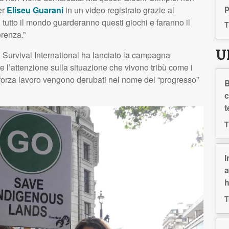
p
er
Eliseu Guarani
in un video registrato grazie al
 tutto il mondo guarderanno questi giochi e faranno il
T
erenza.”
U
6, Survival International ha lanciato la campagna
re l’attenzione sulla situazione che vivono tribù come i
ro forza lavoro vengono derubati nel nome del “progresso”
B
c
t
T
I
a
h
T