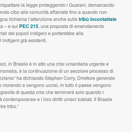
rispettare la legge proteggendo i Guarani, demarcando
rnendo cibo alle comunità affamate fino a quando non
pagna richiama l’attenzione anche sulle
tribù incontattate
ta – e sul
PEC
215
, una proposta di emendamento
oriali dei popoli indigeni e porterebbe alla
 indigeni già esistenti.
ci, in Brasile è in atto una crisi umanitaria urgente e
anomalia, è la continuazione di un secolare processo di
razzismo” ha dichiarato Stephen Corry, Direttore generale
nno morendo e vengono uccisi, in tutto il paese vengono
a gravità di questa crisi che terminerà solo quando i
contemporanee e i loro diritti umani tutelati. Il Brasile
re tribù.”