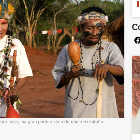
C
ro terra, ma gran parte è stata derubata e distrutta