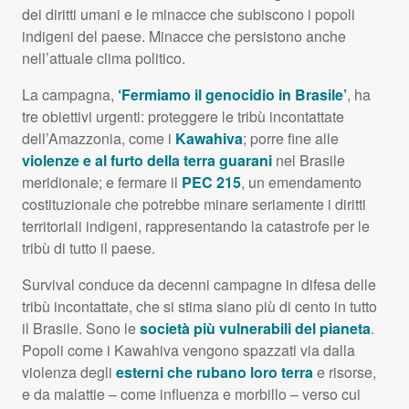
dei diritti umani e le minacce che subiscono i popoli
indigeni del paese. Minacce che persistono anche
nell’attuale clima politico.
La campagna,
‘Fermiamo il genocidio in Brasile’
, ha
tre obiettivi urgenti: proteggere le tribù incontattate
dell’Amazzonia, come i
Kawahiva
; porre fine alle
violenze e al furto della terra guarani
nel Brasile
meridionale; e fermare il
PEC
215
, un emendamento
costituzionale che potrebbe minare seriamente i diritti
territoriali indigeni, rappresentando la catastrofe per le
tribù di tutto il paese.
Survival conduce da decenni campagne in difesa delle
tribù incontattate, che si stima siano più di cento in tutto
il Brasile. Sono le
società più vulnerabili del pianeta
.
Popoli come i Kawahiva vengono spazzati via dalla
violenza degli
esterni che rubano loro terra
e risorse,
e da malattie – come influenza e morbillo – verso cui