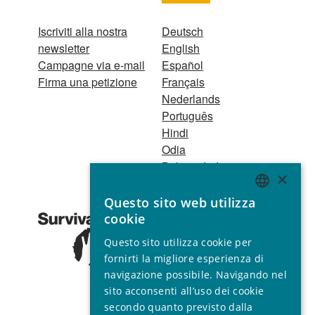
Iscriviti alla nostra
Deutsch
newsletter
English
Campagne via e-mail
Español
Firma una petizione
Français
Nederlands
Português
Hindi
Odia
Bahasa Indonesia
×
Questo sito web utilizza
Registro Persone
ENGLISH
cookie
Giuridiche
GERMAN
1521 Registered
Questo sito utilizza cookie per
charity no. 267444 ©
SPANISH
fornirti la migliore esperienza di
2001 - 2026
navigazione possibile. Navigando nel
FRENCH
Tutti i diritti riservati.
sito acconsenti all’uso dei cookie
ITALIAN
secondo quanto previsto dalla