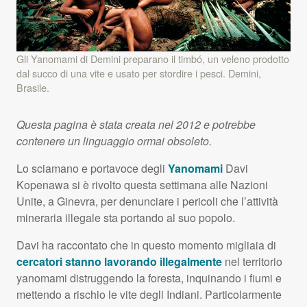
Gli Yanomami di Demini preparano il timbó, un veleno prodotto
dal succo di una vite e usato per stordire i pesci. Demini,
Brasile.
Questa pagina è stata creata nel 2012 e potrebbe
contenere un linguaggio ormai obsoleto.
Lo sciamano e portavoce degli
Yanomami
Davi
Kopenawa si è rivolto questa settimana alle Nazioni
Unite, a Ginevra, per denunciare i pericoli che l’attività
mineraria illegale sta portando al suo popolo.
Davi ha raccontato che in questo momento migliaia di
cercatori stanno lavorando illegalmente
nel territorio
yanomami distruggendo la foresta, inquinando i fiumi e
mettendo a rischio le vite degli Indiani. Particolarmente