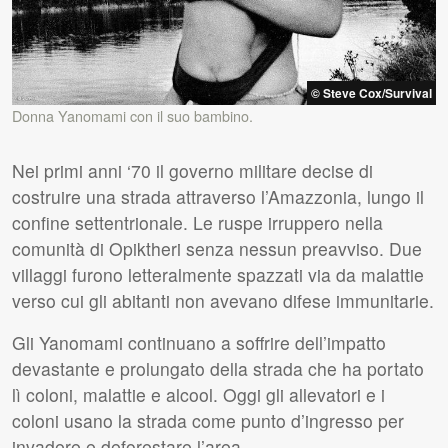
© Steve Cox/Survival
Donna Yanomami con il suo bambino.
Nei primi anni ‘70 il governo militare decise di
costruire una strada attraverso l’Amazzonia, lungo il
confine settentrionale. Le ruspe irruppero nella
comunità di Opiktheri senza nessun preavviso. Due
villaggi furono letteralmente spazzati via da malattie
verso cui gli abitanti non avevano difese immunitarie.
Gli Yanomami continuano a soffrire dell’impatto
devastante e prolungato della strada che ha portato
lì coloni, malattie e alcool. Oggi gli allevatori e i
coloni usano la strada come punto d’ingresso per
invadere e deforestare l’area.