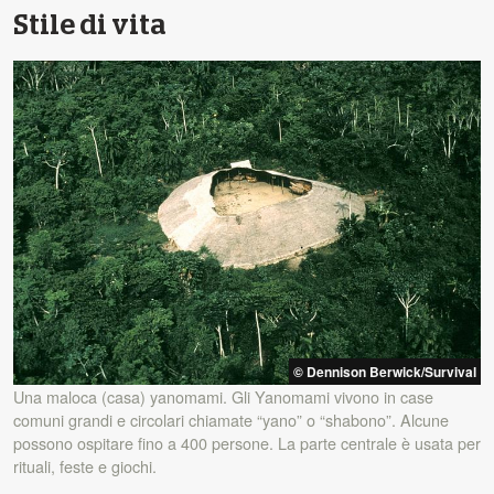
Stile di vita
© Dennison Berwick/Survival
Una maloca (casa) yanomami. Gli Yanomami vivono in case
comuni grandi e circolari chiamate “yano” o “shabono”. Alcune
possono ospitare fino a 400 persone. La parte centrale è usata per
rituali, feste e giochi.