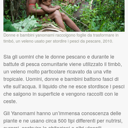
Donne e bambini yanomami raccolgono foglie da trasformare in
timbó, un veleno usato per stordire i pesci da pescare, 2010.
Sia gli uomini che le donne pescano e durante le
battute di pesca comunitarie viene utilizzato il timbò,
un veleno molto particolare ricavato da una vite
tropicale. Uomini, donne e bambini battono fasci di
vite sull’acqua. Il liquido che ne esce stordisce i pesci
che salgono in superficie e vengono raccolti con le
ceste.
Gli Yanomami hanno un’immensa conoscenza delle
piante e ne usano circa 500 tipi differenti per nutrirsi,
curarsi, costruire le abitazioni e altri utensili.