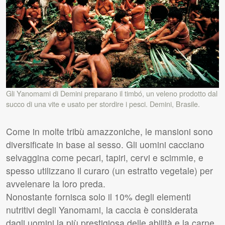
Gli Yanomami di Demini preparano il timbó, un veleno prodotto dal
succo di una vite e usato per stordire i pesci. Demini, Brasile.
Come in molte tribù amazzoniche, le mansioni sono
diversificate in base al sesso. Gli uomini cacciano
selvaggina come pecari, tapiri, cervi e scimmie, e
spesso utilizzano il curaro (un estratto vegetale) per
avvelenare la loro preda.
Nonostante fornisca solo il 10% degli elementi
nutritivi degli Yanomami, la caccia è considerata
dagli uomini la più prestigiosa delle abilità e la carne