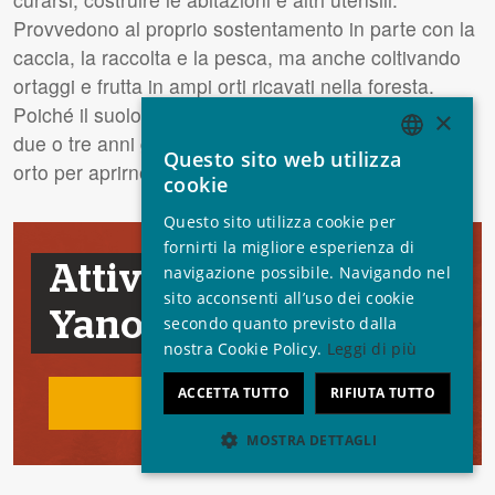
Provvedono al proprio sostentamento in parte con la
caccia, la raccolta e la pesca, ma anche coltivando
ortaggi e frutta in ampi orti ricavati nella foresta.
Poiché il suolo amazzonico non è molto fertile, ogni
×
due o tre anni gli Yanomami abbandonano il vecchio
Questo sito web utilizza
ENGLISH
orto per aprirne uno nuovo.
cookie
GERMAN
Questo sito utilizza cookie per
SPANISH
fornirti la migliore esperienza di
Attivati per gli
navigazione possibile. Navigando nel
FRENCH
sito acconsenti all’uso dei cookie
Yanomami
ITALIAN
secondo quanto previsto dalla
nostra Cookie Policy.
Leggi di più
PORTUGUESE
ACCETTA TUTTO
RIFIUTA TUTTO
Intervieni
MOSTRA DETTAGLI