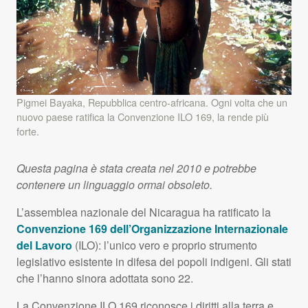
Pigmei Bayaka, Repubblica centro-africana. Ogni volta che un
nuovo paese ratifica la Convenzione
ILO
169, la rende più
forte.
Questa pagina è stata creata nel 2010 e potrebbe
contenere un linguaggio ormai obsoleto.
L’assemblea nazionale del Nicaragua ha ratificato la
Convenzione 169 dell’Organizzazione Internazionale
del Lavoro
(
ILO
): l’unico vero e proprio strumento
legislativo esistente in difesa dei popoli indigeni. Gli stati
che l’hanno sinora adottata sono 22.
La Convenzione
ILO
169 riconosce i diritti alla terra e