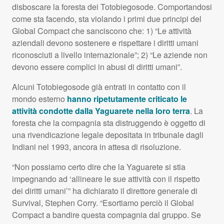
disboscare la foresta dei Totobiegosode. Comportandosi
come sta facendo, sta violando i primi due principi del
Global Compact che sanciscono che: 1) “Le attività
aziendali devono sostenere e rispettare i diritti umani
riconosciuti a livello internazionale”; 2) “Le aziende non
devono essere complici in abusi di diritti umani”.
Alcuni Totobiegosode già entrati in contatto con il
mondo esterno
hanno ripetutamente criticato le
attività condotte dalla Yaguarete nella loro terra
. La
foresta che la compagnia sta distruggendo è oggetto di
una rivendicazione legale depositata in tribunale dagli
Indiani nel 1993, ancora in attesa di risoluzione.
“Non possiamo certo dire che la Yaguarete si stia
impegnando ad ‘allineare le sue attività con il rispetto
dei diritti umani’” ha dichiarato il direttore generale di
Survival, Stephen Corry. “Esortiamo perciò il Global
Compact a bandire questa compagnia dal gruppo. Se