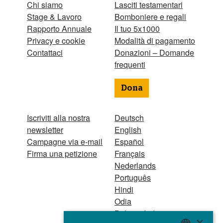
Chi siamo
Lasciti testamentari
Stage & Lavoro
Bomboniere e regali
Rapporto Annuale
Il tuo 5x1000
Privacy e cookie
Modalità di pagamento
Contattaci
Donazioni – Domande
frequenti
Dona
Iscriviti alla nostra
Deutsch
newsletter
English
Campagne via e-mail
Español
Firma una petizione
Français
Nederlands
Português
Hindi
Odia
Bahasa Indonesia
×