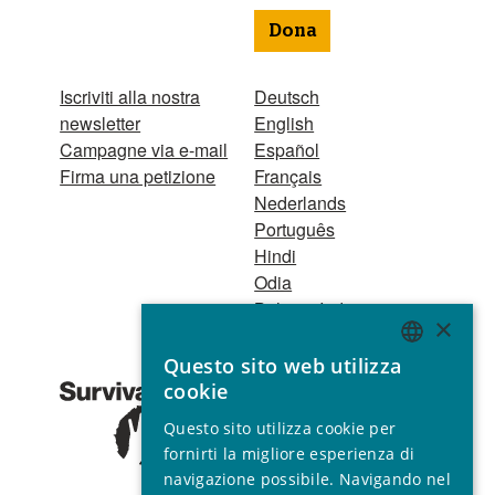
Dona
Iscriviti alla nostra
Deutsch
newsletter
English
Campagne via e-mail
Español
Firma una petizione
Français
Nederlands
Português
Hindi
Odia
Bahasa Indonesia
×
Questo sito web utilizza
Registro Persone
ENGLISH
cookie
Giuridiche
GERMAN
1521 Registered
Questo sito utilizza cookie per
charity no. 267444 ©
SPANISH
fornirti la migliore esperienza di
2001 - 2026
navigazione possibile. Navigando nel
FRENCH