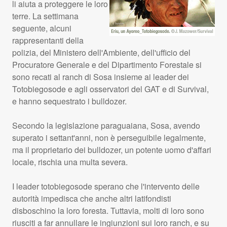
li aiuta a proteggere le loro
terre. La settimana
seguente, alcuni
rappresentanti della
polizia, del Ministero dell'Ambiente, dell'ufficio del
Procuratore Generale e del Dipartimento Forestale si
sono recati al ranch di Sosa insieme ai leader dei
Totobiegosode e agli osservatori del
GAT
e di Survival,
e hanno sequestrato i bulldozer.
Secondo la legislazione paraguaiana, Sosa, avendo
superato i settant'anni, non è perseguibile legalmente,
ma il proprietario dei bulldozer, un potente uomo d'affari
locale, rischia una multa severa.
I leader totobiegosode sperano che l'intervento delle
autorità impedisca che anche altri latifondisti
disboschino la loro foresta. Tuttavia, molti di loro sono
riusciti a far annullare le ingiunzioni sui loro ranch, e su