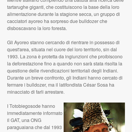
tartarughe giganti, che costituiscono la base della loro
alimentazione durante la stagione secca, un gruppo di
cacciatori ayoreo ha sorpreso due bulldozer che
disboscavano la loro foresta.
Gli Ayoreo stanno cercando di rientrare in possesso di
quest'area, situata nel cuore del loro territorio, sin dal
1993. La zona è protetta da ingiunzioni che proibiscono
la deforestazione fino a quando non sarà stata risolta la
questione delle rivendicazioni territoriali degli Indiani.
Durante un breve confronto, gli Indiani hanno cercato di
fermare i bulldozer, ma il latifondista César Sosa ha
minacciato di farli arrestare.
I Totobiegosode hanno
immediatamente informato
il
GAT
, una
ONG
paraguaiana che dal 1993