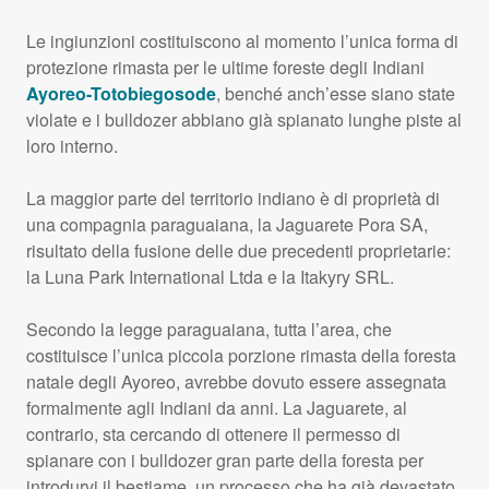
Le ingiunzioni costituiscono al momento l’unica forma di
protezione rimasta per le ultime foreste degli Indiani
Ayoreo-Totobiegosode
, benché anch’esse siano state
violate e i bulldozer abbiano già spianato lunghe piste al
loro interno.
La maggior parte del territorio indiano è di proprietà di
una compagnia paraguaiana, la Jaguarete Pora SA,
risultato della fusione delle due precedenti proprietarie:
la Luna Park International Ltda e la Itakyry
SRL
.
Secondo la legge paraguaiana, tutta l’area, che
costituisce l’unica piccola porzione rimasta della foresta
natale degli Ayoreo, avrebbe dovuto essere assegnata
formalmente agli Indiani da anni. La Jaguarete, al
contrario, sta cercando di ottenere il permesso di
spianare con i bulldozer gran parte della foresta per
introdurvi il bestiame, un processo che ha già devastato