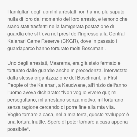
I famigliari degli uomini arrestati non hanno più saputo
nulla di loro dal momento del loro arresto, e temono che
siano stati trasferiti nella famigerata postazione di
guardia che si trova nei presi dell'ingresso alla Central
Kalahari Game Reserve (
CKGR
), dove in passato i
guardaparco hanno torturato molti Boscimani.
Uno degli arrestati, Maarama, era già stato fermato e
torturato dalle guardie anche in precedenza. Intervistato
dalla stessa organizzazione dei Boscimani, la First
People of the Kalahari, a Kaudwane, all'inizio dell'anno
l'uomo aveva dichiarato: "Non voglio vivere qui; mi
perseguitano, mi arrestano senza motivo, mi torturano
senza ragione cercando di porre fine alla mia vita.
Voglio tornare a casa, nella mia terra, questo 'sviluppo' è
una tortura inutile. Spero di poter tornare a casa appena
possibile".