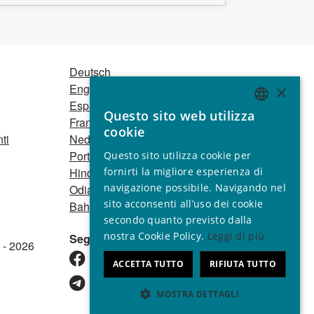
Deutsch
English
×
Español
Questo sito web utilizza
Français
ENGLISH
cookie
ti
Nederlands
GERMAN
Português
Questo sito utilizza cookie per
SPANISH
Hindi
fornirti la migliore esperienza di
navigazione possibile. Navigando nel
Odia
FRENCH
sito acconsenti all’uso dei cookie
Bahasa Indonesia
ITALIAN
secondo quanto previsto dalla
nostra Cookie Policy.
Leggi di più
Seguici
PORTUGUESE
 - 2026
ACCETTA TUTTO
RIFIUTA TUTTO
MOSTRA DETTAGLI