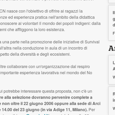
CN
nasce con l'obiettivo di offrire ai ragazzi la
I
nze ed esperienza pratica nell'ambito della didattica
g
conoscere ai volontari il mondo dei popoli indigeni: dalla
d
emi che affliggono la loro esistenza.
F
da una parte nella promozione delle iniziative di Survival
all'altra nella conduzione in aula di un incontro di
Ar
spetto della diversità e degli ecosistemi.
L
oltre collaborare con un'organizzazione dal respiro
A
un'importante esperienza lavorativa nel mondo del No
W
ui potrebbe interessare questa proposta, non c'è un
R
 alla selezione dovranno pervenire complete a
i
e non oltre il 22 giugno 2006 oppure alla sede di Arci
W
e 14.00 del 23 giugno (in via Adige 11, Milano).
Per