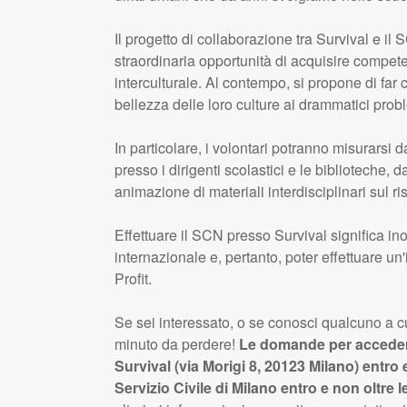
Il progetto di collaborazione tra Survival e il
S
straordinaria opportunità di acquisire compete
interculturale. Al contempo, si propone di far 
bellezza delle loro culture ai drammatici probl
In particolare, i volontari potranno misurarsi 
presso i dirigenti scolastici e le biblioteche, d
animazione di materiali interdisciplinari sul ri
Effettuare il
SCN
presso Survival significa in
internazionale e, pertanto, poter effettuare 
Profit.
Se sei interessato, o se conosci qualcuno a c
minuto da perdere!
Le domande per accedere
Survival (via Morigi 8, 20123 Milano) entro 
Servizio Civile di Milano entro e non oltre l