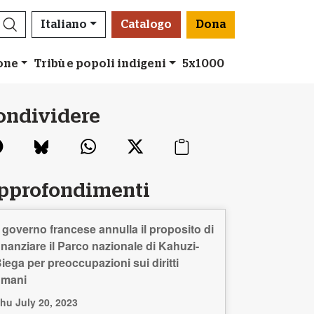
Italiano
Catalogo
Dona
ione
Tribù e popoli indigeni
5x1000
ondividere
pprofondimenti
l governo francese annulla il proposito di
inanziare il Parco nazionale di Kahuzi-
iega per preoccupazioni sui diritti
umani
hu July 20, 2023