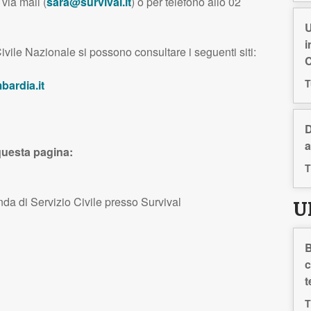
 via mail (
sara@survival.it
) o per telefono allo 02
U
i
ivile Nazionale si possono consultare i seguenti siti:
C
T
bardia.it
D
a
questa pagina:
T
a di Servizio Civile presso Survival
U
B
c
t
T