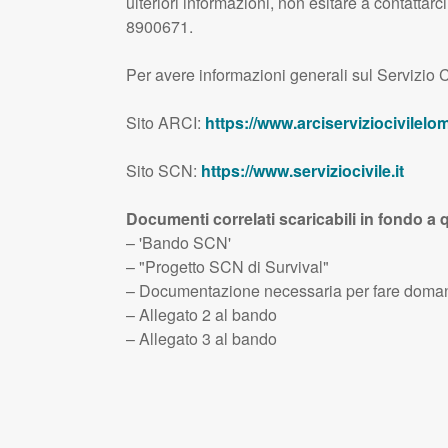
ulteriori informazioni, non esitare a contattarci
8900671.
Per avere informazioni generali sul Servizio C
Sito
ARCI
:
https://www.arciserviziocivilelom
Sito
SCN
:
https://www.serviziocivile.it
Documenti correlati scaricabili in fondo a 
– 'Bando
SCN
'
– "Progetto
SCN
di Survival"
– Documentazione necessaria per fare domand
– Allegato 2 al bando
– Allegato 3 al bando