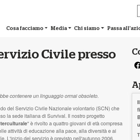
Cosa facciamo
Media
Chi siamo
Passa all'az
C
Servizio Civile presso
A
ebbe contenere un linguaggio ormai obsoleto.
I
ndo del Servizio Civile Nazionale volontario (
SCN
) che
f
o la sede italiana di Survival. Il nostro progetto
B
terculturale
" è rivolto a quattro giovani di età compresa
elle attività di educazione alla pace, alla diversità e ai
T
e. L'inizio del servizio è previsto nell'autunno 2006.